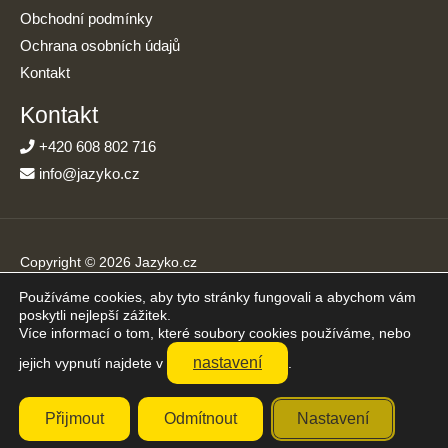
Obchodní podmínky
Ochrana osobních údajů
Kontakt
Kontakt
+420 608 802 716
info@jazyko.cz
Copyright © 2026 Jazyko.cz
Používáme cookies, aby tyto stránky fungovali a abychom vám
Online kurzy angličtiny s podporou živého lektora. Učíte se jen
poskytli nejlepší zážitek.
20 minut denně.
Více informací o tom, které soubory cookies používáme, nebo
Přijímáme platby online
nastavení
jejich vypnutí najdete v
.
Přijmout
Odmítnout
Nastavení