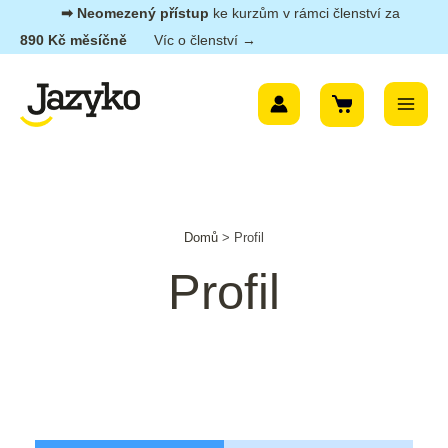
Přeskočit
➡︎ Neomezený přístup
ke kurzům v rámci členství za
na
890 Kč měsíčně
Víc o členství →
obsah
Main
Menu
Domů
>
Profil
Profil