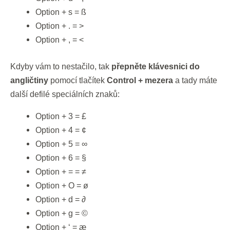
Option + s = ß
Option + . = >
Option + , = <
Kdyby vám to nestačilo, tak
přepněte klávesnici do
angličtiny
pomocí tlačítek
Control + mezera
a tady máte
další defilé speciálních znaků:
Option + 3 = £
Option + 4 = ¢
Option + 5 = ∞
Option + 6 = §
Option + = = ≠
Option + O = ø
Option + d = ∂
Option + g = ©
Option + ‘ = æ