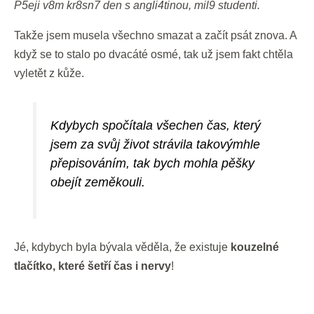
P5eji v8m kr8sn7 den s angli4tinou, mil9 studenti.
Takže jsem musela všechno smazat a začít psát znova. A
když se to stalo po dvacáté osmé, tak už jsem fakt chtěla
vyletět z kůže.
Kdybych spočítala všechen čas, který
jsem za svůj život strávila takovýmhle
přepisováním, tak bych mohla pěšky
obejít zeměkouli.
Jé, kdybych byla bývala věděla, že existuje
kouzelné
tlačítko, které šetří čas i nervy
!