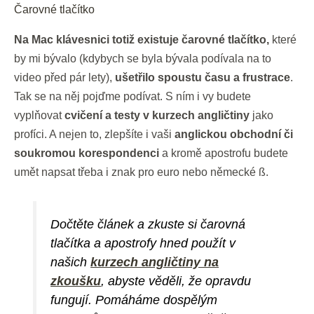
Čarovné tlačítko
Na Mac klávesnici totiž existuje čarovné tlačítko,
které
by mi bývalo (kdybych se byla bývala podívala na to
video před pár lety),
ušetřilo spoustu času a frustrace
.
Tak se na něj pojďme podívat. S ním i vy budete
vyplňovat
cvičení a testy v kurzech angličtiny
jako
profíci. A nejen to, zlepšíte i vaši
anglickou
obchodní či
soukromou korespondenci
a kromě apostrofu budete
umět napsat třeba i znak pro euro nebo německé ß.
Dočtěte článek a zkuste si čarovná
tlačítka a apostrofy hned použít v
našich
kurzech angličtiny na
zkoušku
, abyste věděli, že opravdu
fungují. Pomáháme dospělým