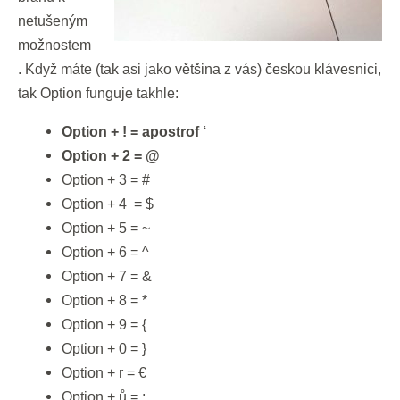
netušeným
možnostem
. Když máte (tak asi jako většina z vás) českou klávesnici,
tak Option funguje takhle:
Option + ! = apostrof ‘
Option + 2 = @
Option + 3 = #
Option + 4
= $
Option + 5 = ~
Option + 6 = ^
Option + 7 = &
Option + 8 = *
Option + 9 = {
Option + 0 = }
Option + r = €
Option + ů = ;