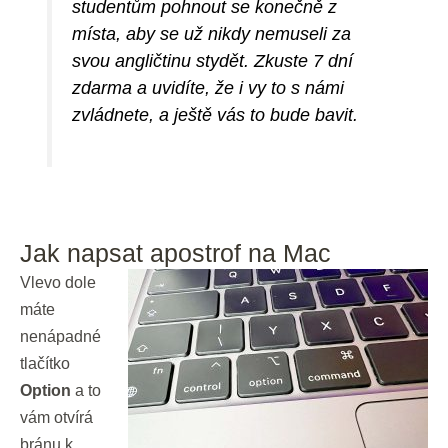
studentům pohnout se konečně z
místa, aby se už nikdy nemuseli za
svou angličtinu stydět. Zkuste 7 dní
zdarma a uvidíte, že i vy to s námi
zvládnete, a ještě vás to bude bavit.
Jak napsat apostrof na Mac
Vlevo dole
máte
nenápadné
tlačítko
Option
a to
vám otvírá
bránu k