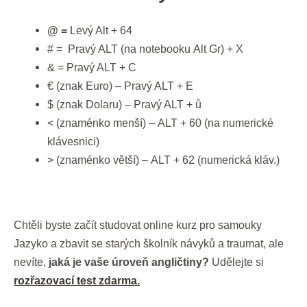
@ =
Levý Alt + 64
# = Pravý ALT (na notebooku Alt Gr) + X
& = Pravý ALT + C
€ (znak Euro) – Pravý ALT + E
$ (znak Dolaru) – Pravý ALT + ů
< (znaménko menší) – ALT + 60 (na numerické
klávesnici)
> (znaménko větší) – ALT + 62 (numerická kláv.)
Chtěli byste začít studovat online kurz pro samouky
Jazyko a zbavit se starých školník návyků a traumat, ale
nevíte,
jaká je vaše úroveň angličtiny?
Udělejte si
rozřazovací test zdarma.