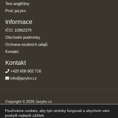
Test angličtiny
Proč jazyko
Informace
IČO: 10962379
Obchodní podmínky
Ochrana osobních údajů
Kontakt
Kontakt
+420 608 802 716
info@jazyko.cz
Copyright © 2026 Jazyko.cz
Používáme cookies, aby tyto stránky fungovali a abychom vám
Online kurzy angličtiny s podporou živého lektora. Učíte se jen
poskytli nejlepší zážitek.