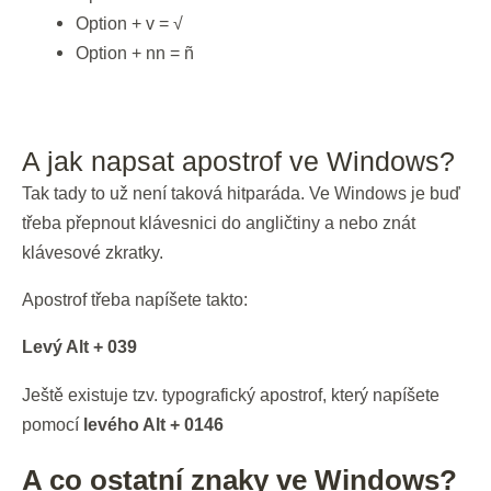
Option + v = √
Option + nn = ñ
A jak napsat apostrof ve Windows?
Tak tady to už není taková hitparáda. Ve Windows je buď
třeba přepnout klávesnici do angličtiny a nebo znát
klávesové zkratky.
Apostrof třeba napíšete takto:
Levý Alt + 039
Ještě existuje tzv. typografický apostrof, který napíšete
pomocí
levého Alt + 0146
A co ostatní znaky ve Windows?