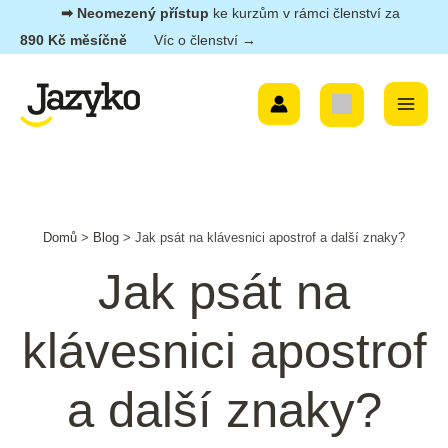
Přeskočit
➡︎ Neomezený přístup
ke kurzům v rámci členství za
na
890 Kč měsíčně
Víc o členství →
obsah
Main
Menu
Post
Domů
>
Blog
>
Jak psát na klávesnici apostrof a další znaky?
navigation
Jak psát na
klávesnici apostrof
a další znaky?