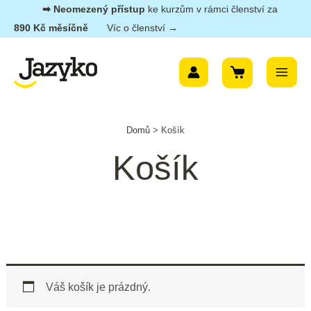
Přeskočit
➡︎ Neomezený přístup
ke kurzům v rámci členství za
na
890 Kč měsíčně
Víc o členství →
obsah
Main
Menu
Domů
>
Košík
Košík
Váš košík je prázdný.