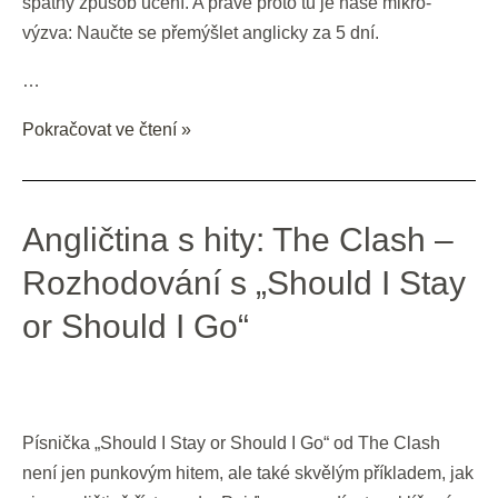
špatný způsob učení. A právě proto tu je naše mikro-
výzva: Naučte se přemýšlet anglicky za 5 dní.
…
Pokračovat ve čtení »
Angličtina
Angličtina s hity: The Clash –
s
Rozhodování s „Should I Stay
hity:
or Should I Go“
The
Clash
–
Rozhodování
s
Písnička „Should I Stay or Should I Go“ od The Clash
„Should
není jen punkovým hitem, ale také skvělým příkladem, jak