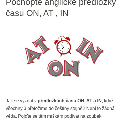
Pochopte anglické předložky
anglické
času ON, AT , IN
předložky
času
ON,
AT
,
IN
Jak se vyznat v
předložkách času ON, AT a IN
, když
všechny 3 přeložíme do češtiny stejně? Není to žádná
věda. Pojďte se těm mrškám podívat na zoubek.