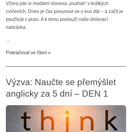
Včera jste si modální slovesa „osahali“ v krátkých
cvičeních. Dnes je čas posunout se o kus dál – a začít je
používat v praxi. A k tomu poslouží naše drilovací
nahrávka.
…
Pokračovat ve čtení »
Výzva:
Výzva: Naučte se přemýšlet
Naučte
anglicky za 5 dní – DEN 1
se
přemýšlet
anglicky
za
5