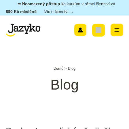
Přeskočit
➡︎ Neomezený přístup
ke kurzům v rámci členství za
na
890 Kč měsíčně
Víc o členství →
obsah
Main
Menu
Post
Domů
Blog
pagination
Blog
Pochopte