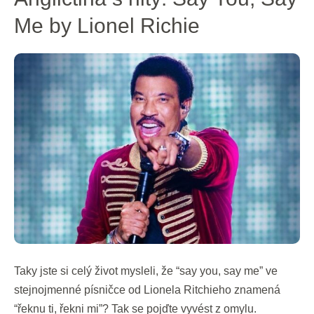
s
Me by Lionel Richie
hity:
Say
You,
Say
Me
by
Lionel
Richie
Taky jste si celý život mysleli, že “say you, say me” ve
stejnojmenné písničce od Lionela Ritchieho znamená
“řeknu ti, řekni mi”? Tak se pojďte vyvést z omylu.