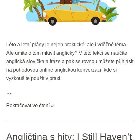
Léto a letní plány je nejen praktické, ale i vděčné téma.
Ale umíte o tom mluvit anglicky? V této lekci se naučíte
anglická slovíčka a fráze a pak se rovnou můžete přihlásit
na pohodovou online anglickou konverzaci, kde si
vyzkoušíte použít v praxi.
…
Pokračovat ve čtení »
Angličtina
Angličtina s hity: I Still Haven’t