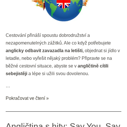
Cestování přináší spoustu dobrodružství a
nezapomenutelných zážitků. Ale co když potřebujete
anglicky odbavit zavazadla na letišti,
objednat si jídlo v
letadle, nebo vyřešit nějaký problém? Připravte se na
běžné cestovní situace, abyste se v
angličtině cítili
sebejistěji
a lépe si užili svou dovolenou.
…
Pokračovat ve čtení »
Angličtina
Angličtina s hity: Say You, Say