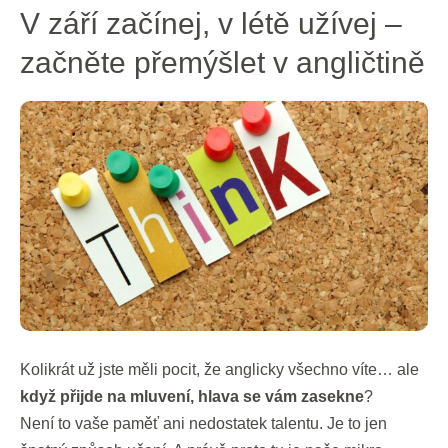
V
V září začínej, v létě užívej –
září
začněte přemýšlet v angličtině
začínej,
v
létě
užívej
–
začněte
přemýšlet
v
angličtině
Kolikrát už jste měli pocit, že anglicky všechno víte… ale
když přijde na mluvení, hlava se vám zasekne
?
Není to vaše paměť ani nedostatek talentu. Je to jen