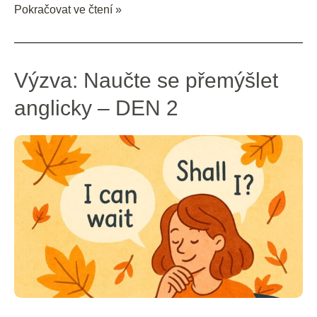
Pokračovat ve čtení »
Výzva:
Výzva: Naučte se přemýšlet
Naučte
anglicky – DEN 2
se
přemýšlet
anglicky
–
DEN
2