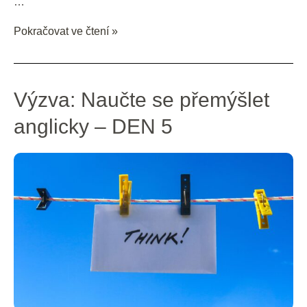
…
Pokračovat ve čtení »
Výzva:
Výzva: Naučte se přemýšlet
Naučte
anglicky – DEN 5
se
přemýšlet
anglicky
–
DEN
5