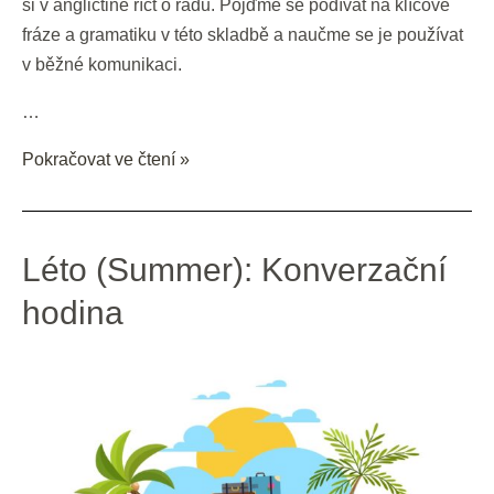
I
si v angličtině říct o radu. Pojďme se podívat na klíčové
Stay
fráze a gramatiku v této skladbě a naučme se je používat
or
v běžné komunikaci.​
Should
…
I
Go“
Pokračovat ve čtení »
Léto
Léto (Summer): Konverzační
(Summer):
hodina
Konverzační
hodina