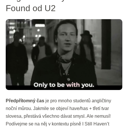
s
Found od U2
hity:
I
Still
Haven’t
Found
od
U2
Předpřítomný čas
je pro mnoho studentů angličtiny
noční můrou. Jakmile se objeví have/has + třetí tvar
slovesa, přestává všechno dávat smysl. Ale nemusí!
Podívejme se na něj v kontextu písně I Still Haven’t