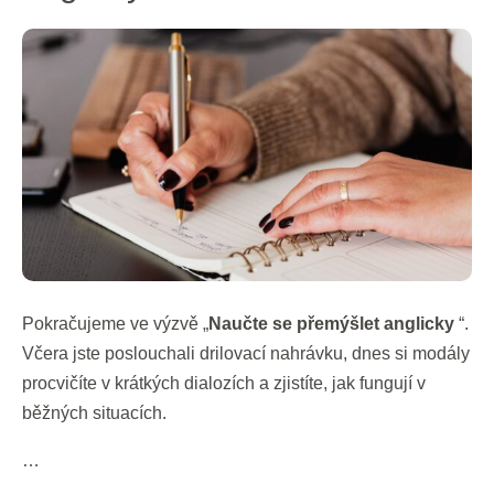
přemýšlet
anglicky
–
DEN
3
Pokračujeme ve výzvě „
Naučte se přemýšlet anglicky
“.
Včera jste poslouchali drilovací nahrávku, dnes si modály
procvičíte v krátkých dialozích a zjistíte, jak fungují v
běžných situacích.
…