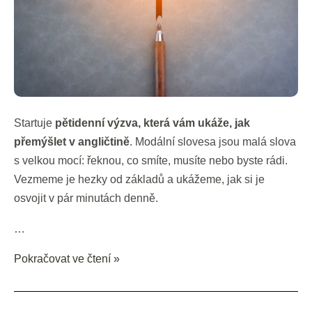
dní
–
DEN
1
Startuje
pětidenní výzva, která vám ukáže, jak
přemýšlet v angličtině
. Modální slovesa jsou malá slova
s velkou mocí: řeknou, co smíte, musíte nebo byste rádi.
Vezmeme je hezky od základů a ukážeme, jak si je
osvojit v pár minutách denně.
…
Pokračovat ve čtení »