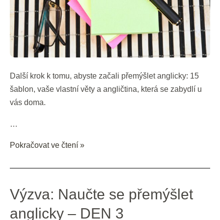
Další krok k tomu, abyste začali přemýšlet anglicky: 15
šablon, vaše vlastní věty a angličtina, která se zabydlí u
vás doma.
…
Pokračovat ve čtení »
Výzva:
Výzva: Naučte se přemýšlet
Naučte
anglicky – DEN 3
se