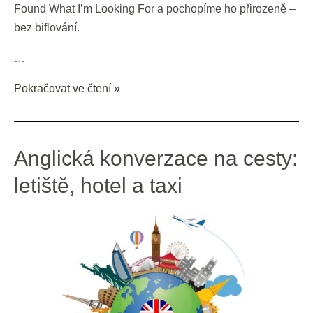
Found What I’m Looking For a pochopíme ho přirozeně –
bez biflování.
…
Pokračovat ve čtení »
Anglická
Anglická konverzace na cesty:
konverzace
letiště, hotel a taxi
na
cesty:
letiště,
hotel
a
taxi