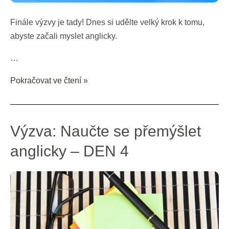
Finále výzvy je tady! Dnes si udělte velký krok k tomu,
abyste začali myslet anglicky.
…
Pokračovat ve čtení »
Výzva:
Výzva: Naučte se přemýšlet
Naučte
anglicky – DEN 4
se
přemýšlet
anglicky
–
DEN
4