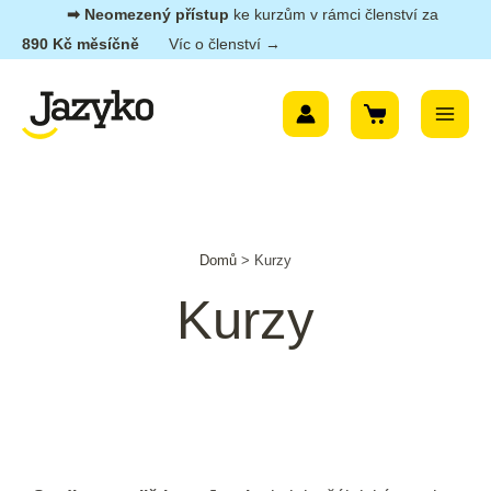
Přeskočit
➡︎ Neomezený přístup
ke kurzům v rámci členství za
na
890 Kč měsíčně
Víc o členství →
obsah
Main
Menu
Domů
>
Kurzy
Kurzy