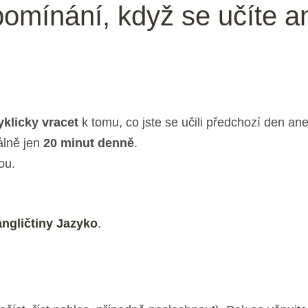
pomínání, když se učíte an
yklicky vracet
k tomu, co jste se učili předchozí den an
lně jen
20 minut denně
.
ou.
angličtiny Jazyko
.