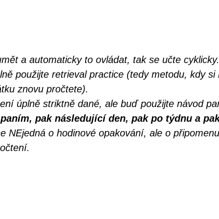
t a automaticky to ovládat, tak se učte cyklicky
lně použijte retrieval practice (tedy metodu, kdy si
átku znovu pročtete).
ení úplně striktně dané, ale buď použijte návod p
spaním, pak následující den, pak po týdnu a pa
 se NEjedná o hodinové opakování, ale o připomenut
očtení.