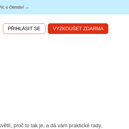
Víc o členství →
PŘIHLÁSIT SE
VYZKOUŠET ZDARMA
větlí, proč to tak je, a dá vám praktické rady,