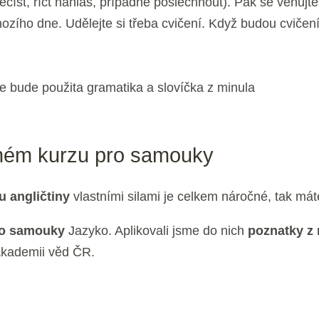
řečíst, říct nahlas, případně poslechnout). Pak se věnuj
ozího dne. Udělejte si třeba cvičení. Když budou cvičení 
e bude použita gramatika a slovíčka z minula
veném kurzu pro samouky
u angličtiny
vlastními silami je celkem náročné, tak mát
pro samouky
Jazyko. Aplikovali jsme do nich
poznatky z
Akademii věd ČR.