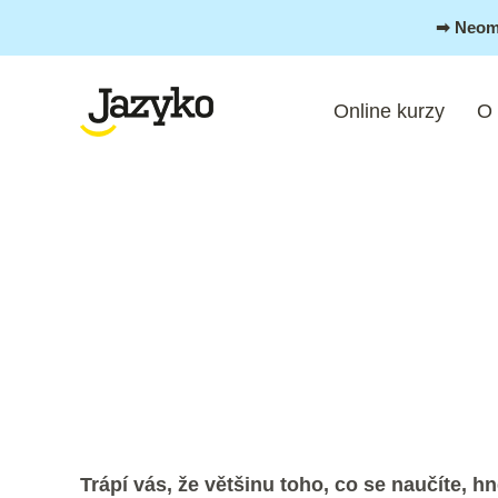
Přeskočit
➡︎ Neom
na
obsah
Online kurzy
O
Post
navigation
Trápí vás, že většinu toho, co se naučíte,