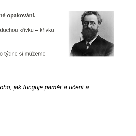
né opakování.
duchou křivku – křivku
 do týdne si můžeme
toho, jak funguje paměť a učení a