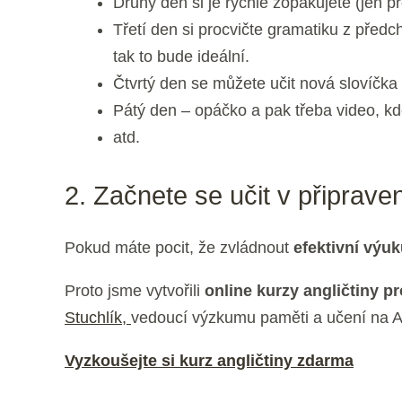
Druhý den si je rychle zopakujete (jen p
Třetí den si procvičte gramatiku z předch
tak to bude ideální.
Čtvrtý den se můžete učit nová slovíčka
Pátý den – opáčko a pak třeba video, kd
atd.
2. Začnete se učit v připra
Pokud máte pocit, že zvládnout
efektivní výuk
Proto jsme vytvořili
online kurzy angličtiny 
Stuchlík,
vedoucí výzkumu paměti a učení na 
Vyzkoušejte si kurz angličtiny zdarma