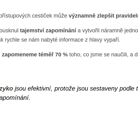
 přístupových cestiček může
významně zlepšit pravidel
lousknul
tajemství zapomínání
a vytvořil náramně jedno
k rychle se nám nabyté informace z hlavy vypaří.
n zapomeneme téměř 70 %
toho, co jsme se naučili, a
azyko
jsou efektivní, protože jsou sestaveny podle 
zapomínání.