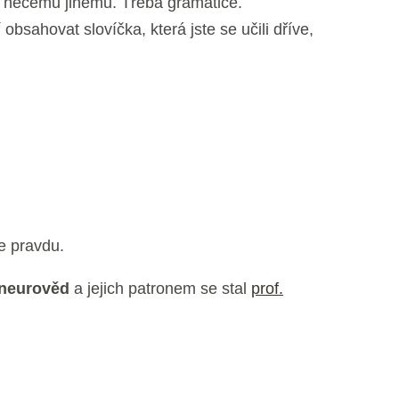
te něčemu jinému. Třeba gramatice.
obsahovat slovíčka, která jste se učili dříve,
e pravdu.
 neurověd
a jejich patronem se stal
prof.