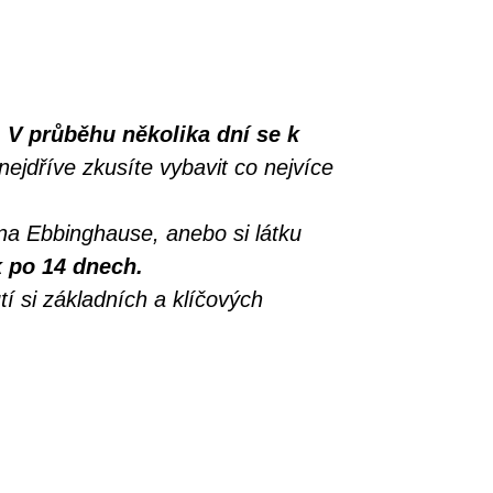
.
V průběhu několika dní se k
 nejdříve zkusíte vybavit co nejvíce
ana Ebbinghause, anebo si látku
k po 14 dnech.
í si základních a klíčových