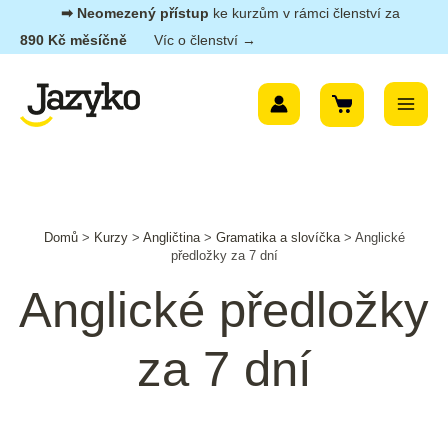
Přeskočit
➡︎ Neomezený přístup
ke kurzům v rámci členství za
na
890 Kč měsíčně
Víc o členství →
obsah
Main
Menu
Domů
>
Kurzy
>
Angličtina
>
Gramatika a slovíčka
>
Anglické
předložky za 7 dní
Anglické předložky
za 7 dní