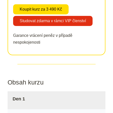
Koupit kurz za 3 490 Kč
Studovat zdarma v rámci VIP členství
Garance vrácení peněz v případě
nespokojenosti
Obsah kurzu​
Den 1