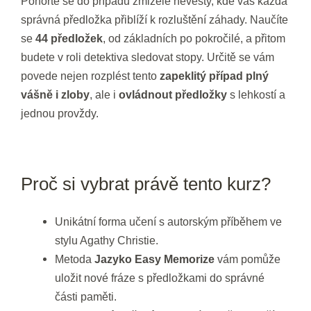
Ponořte se do případu zmizelé nevěsty, kde vás každá
správná předložka přiblíží k rozluštění záhady. Naučíte
se
44 předložek
, od základních po pokročilé, a přitom
budete v roli detektiva sledovat stopy. Určitě se vám
povede nejen rozplést tento
zapeklitý případ plný
vášně i zloby
, ale i
ovládnout předložky
s lehkostí a
jednou provždy.
Proč si vybrat právě tento kurz?
Unikátní forma učení s autorským příběhem ve
stylu Agathy Christie.
Metoda
Jazyko Easy Memorize
vám pomůže
uložit nové fráze s předložkami do správné
části paměti.