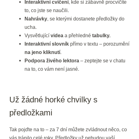
Interaktivní cvičení
, kde si zábavně procvičíte
to, co jste se naučili.
Nahrávky
, se kterými dostanete předložky do
ucha.
Vysvětlující
videa
a přehledné
tabulky.
Interaktivní slovník
přímo v textu – porozumění
na jeno kliknutí
.
Podpora živého lektora
– zeptejte se v chatu
na to, co vám není jasné.
Už žádné horké chvilky s
předložkami
Tak pojďte na to – za 7 dní můžete zvládnout něco, co
vás trápilo celé roky. Předložky už nebudou vaší