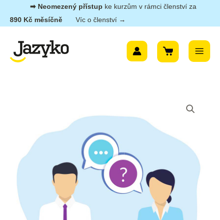
Přeskočit
➡︎ Neomezený přístup
ke kurzům v rámci členství za
na
890 Kč měsíčně
Víc o členství →
obsah
Main
Menu