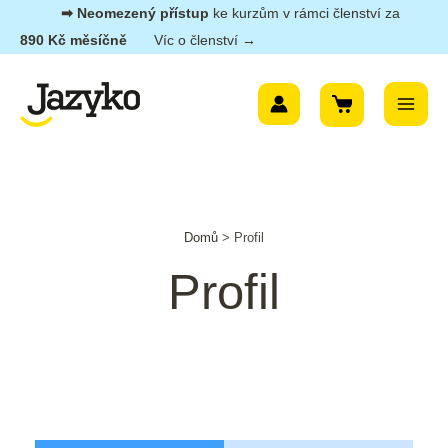
Přeskočit
➡︎ Neomezený přístup
ke kurzům v rámci členství za
na
890 Kč měsíčně
Víc o členství →
obsah
Main
Menu
Domů
>
Profil
Profil