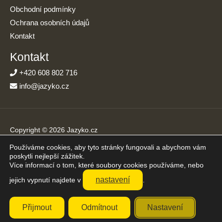
Obchodní podmínky
Ochrana osobních údajů
Kontakt
Kontakt
+420 608 802 716
info@jazyko.cz
Copyright © 2026 Jazyko.cz
Používáme cookies, aby tyto stránky fungovali a abychom vám
Online kurzy angličtiny s podporou živého lektora. Učíte se jen
poskytli nejlepší zážitek.
20 minut denně.
Více informací o tom, které soubory cookies používáme, nebo
Přijímáme platby online
nastavení
jejich vypnutí najdete v
.
Přijmout
Odmítnout
Nastavení