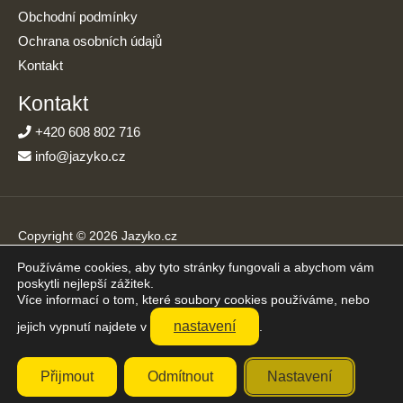
Obchodní podmínky
Ochrana osobních údajů
Kontakt
Kontakt
+420 608 802 716
info@jazyko.cz
Copyright © 2026 Jazyko.cz
Používáme cookies, aby tyto stránky fungovali a abychom vám
Online kurzy angličtiny s podporou živého lektora. Učíte se jen
poskytli nejlepší zážitek.
20 minut denně.
Více informací o tom, které soubory cookies používáme, nebo
Přijímáme platby online
nastavení
jejich vypnutí najdete v
.
Přijmout
Odmítnout
Nastavení