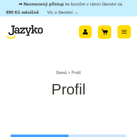
Přeskočit
➡︎ Neomezený přístup
ke kurzům v rámci členství za
na
890 Kč měsíčně
Víc o členství →
obsah
Main
Menu
Domů
>
Profil
Profil