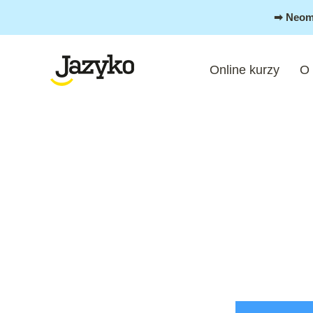
Přeskočit
➡︎ Neom
na
obsah
Online kurzy
O