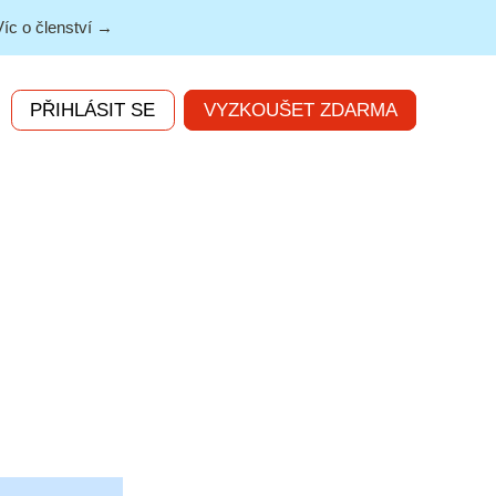
Víc o členství →
PŘIHLÁSIT SE
VYZKOUŠET ZDARMA