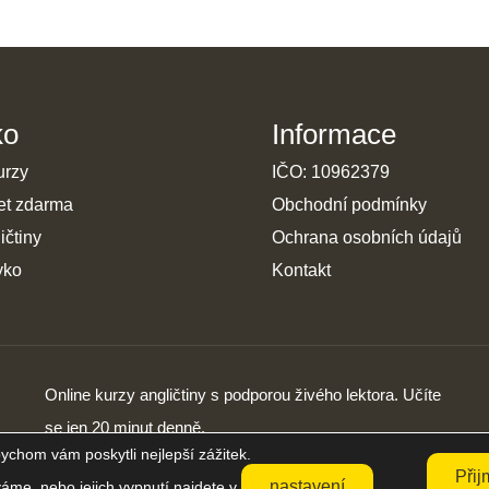
ko
Informace
urzy
IČO: 10962379
et zdarma
Obchodní podmínky
ičtiny
Ochrana osobních údajů
yko
Kontakt
Online kurzy angličtiny s podporou živého lektora. Učíte
se jen 20 minut denně.
ychom vám poskytli nejlepší zážitek.
Přij
nastavení
váme, nebo jejich vypnutí najdete v
.