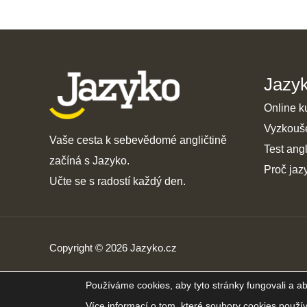
Jazy
Online k
Vyzkouš
Vaše cesta k sebevědomé angličtině
Test angl
začíná s Jazyko.
Proč jaz
Učte se s radostí každý den.
Copyright © 2026 Jazyko.cz
Používáme cookies, aby tyto stránky fungovali a ab
Více informací o tom, které soubory cookies použí