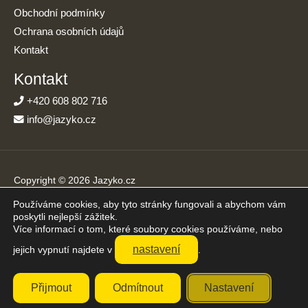
Obchodní podmínky
Ochrana osobních údajů
Kontakt
Kontakt
+420 608 802 716
info@jazyko.cz
Copyright © 2026 Jazyko.cz
Používáme cookies, aby tyto stránky fungovali a abychom vám
Online kurzy angličtiny s podporou živého lektora. Učíte se jen
poskytli nejlepší zážitek.
20 minut denně.
Více informací o tom, které soubory cookies používáme, nebo
Přijímáme platby online
nastavení
jejich vypnutí najdete v
.
Přijmout
Odmítnout
Nastavení