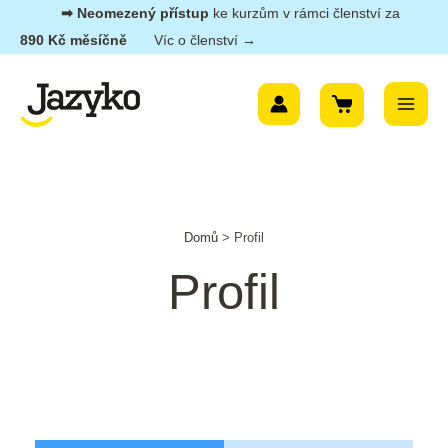
Přeskočit
➡︎ Neomezený přístup
ke kurzům v rámci členství za
na
890 Kč měsíčně
Víc o členství →
obsah
Main
Menu
Domů
>
Profil
Profil