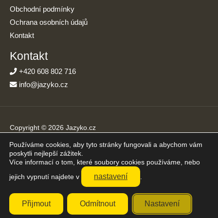
Obchodní podmínky
Ochrana osobních údajů
Kontakt
Kontakt
+420 608 802 716
info@jazyko.cz
Copyright © 2026 Jazyko.cz
Používáme cookies, aby tyto stránky fungovali a abychom vám
Online kurzy angličtiny s podporou živého lektora. Učíte se jen
poskytli nejlepší zážitek.
20 minut denně.
Více informací o tom, které soubory cookies používáme, nebo
Přijímáme platby online
nastavení
jejich vypnutí najdete v
.
Přijmout
Odmítnout
Nastavení