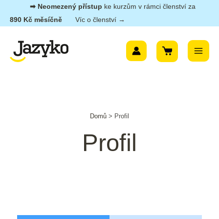
Přeskočit
➡︎ Neomezený přístup
ke kurzům v rámci členství za
na
890 Kč měsíčně
Víc o členství →
obsah
Main
Menu
Domů
>
Profil
Profil