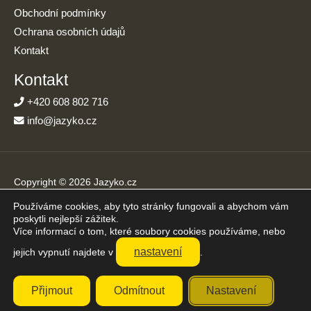
Obchodní podmínky
Ochrana osobních údajů
Kontakt
Kontakt
+420 608 802 716
info@jazyko.cz
Copyright © 2026 Jazyko.cz
Používáme cookies, aby tyto stránky fungovali a abychom vám
Online kurzy angličtiny s podporou živého lektora. Učíte se jen
poskytli nejlepší zážitek.
20 minut denně.
Více informací o tom, které soubory cookies používáme, nebo
Přijímáme platby online
nastavení
jejich vypnutí najdete v
.
Přijmout
Odmítnout
Nastavení