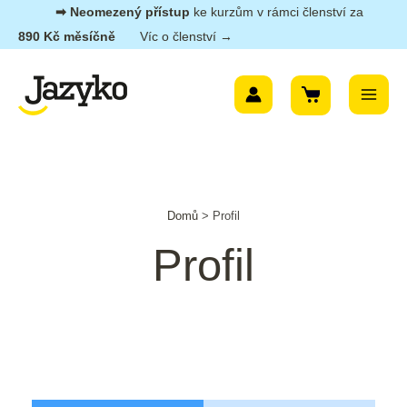
Přeskočit
➡︎ Neomezený přístup
ke kurzům v rámci členství za
na
890 Kč měsíčně
Víc o členství →
obsah
Main
Menu
Domů
>
Profil
Profil