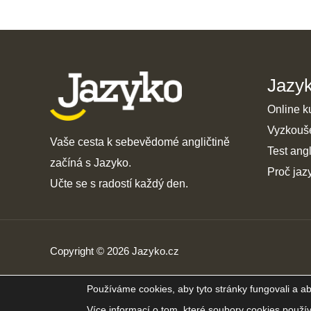
Jazy
Online k
Vyzkouš
Vaše cesta k sebevědomé angličtině
Test angl
začíná s Jazyko.
Proč jaz
Učte se s radostí každý den.
Copyright © 2026 Jazyko.cz
Používáme cookies, aby tyto stránky fungovali a ab
Více informací o tom, které soubory cookies použí