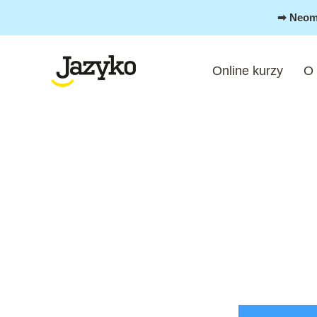
Přeskočit
➡︎ Neom
na
obsah
Online kurzy
O