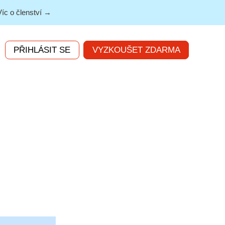
Víc o členství →
PŘIHLÁSIT SE
VYZKOUŠET ZDARMA