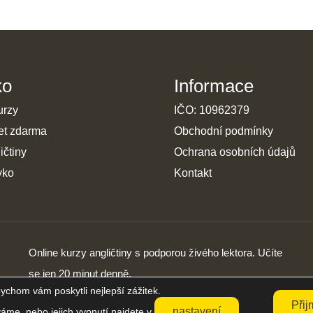
ko
Informace
urzy
IČO: 10962379
et zdarma
Obchodní podmínky
ičtiny
Ochrana osobních údajů
yko
Kontakt
Online kurzy angličtiny s podporou živého lektora. Učíte
se jen 20 minut denně.
ychom vám poskytli nejlepší zážitek.
Přij
nastavení
váme, nebo jejich vypnutí najdete v
.