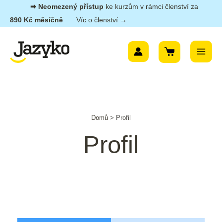
Přeskočit
➡︎ Neomezený přístup
ke kurzům v rámci členství za
na
890 Kč měsíčně
Víc o členství →
obsah
Main
Menu
Domů
>
Profil
Profil