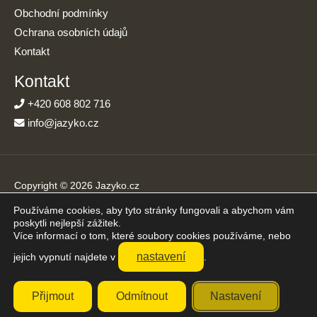
Obchodní podmínky
Ochrana osobních údajů
Kontakt
Kontakt
+420 608 802 716
info@jazyko.cz
Copyright © 2026 Jazyko.cz
Používáme cookies, aby tyto stránky fungovali a abychom vám
Online kurzy angličtiny s podporou živého lektora. Učíte se jen
poskytli nejlepší zážitek.
20 minut denně.
Více informací o tom, které soubory cookies používáme, nebo
Přijímáme platby online
nastavení
jejich vypnutí najdete v
.
Přijmout
Odmítnout
Nastavení