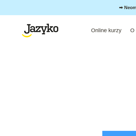
Přeskočit
➡︎ Neom
na
obsah
Online kurzy
O