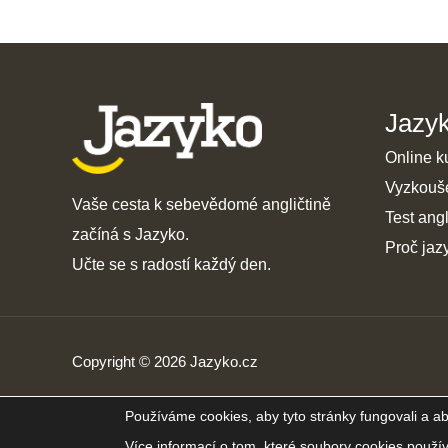
Jazy
Online k
Vyzkouš
Vaše cesta k sebevědomé angličtině
Test angl
začíná s Jazyko.
Proč jaz
Učte se s radostí každý den.
Copyright © 2026 Jazyko.cz
Používáme cookies, aby tyto stránky fungovali a ab
Více informací o tom, které soubory cookies použí