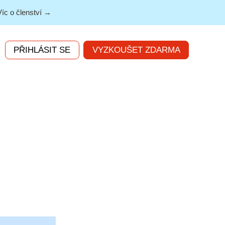
Víc o členství →
PŘIHLÁSIT SE
VYZKOUŠET ZDARMA