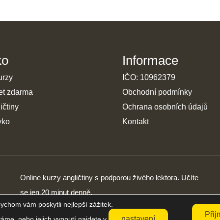
ko
Informace
urzy
IČO: 10962379
et zdarma
Obchodní podmínky
ičtiny
Ochrana osobních údajů
yko
Kontakt
Online kurzy angličtiny s podporou živého lektora. Učíte
se jen 20 minut denně.
ychom vám poskytli nejlepší zážitek.
Přij
nastavení
váme, nebo jejich vypnutí najdete v
.