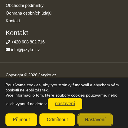
Obchodní podmínky
Ochrana osobních údajů
Kontakt
Kontakt
+420 608 802 716
info@jazyko.cz
Copyright © 2026 Jazyko.cz
Používáme cookies, aby tyto stránky fungovali a abychom vám
Online kurzy angličtiny s podporou živého lektora. Učíte se jen
poskytli nejlepší zážitek.
20 minut denně.
Více informací o tom, které soubory cookies používáme, nebo
Přijímáme platby online
nastavení
jejich vypnutí najdete v
.
Přijmout
Odmítnout
Nastavení