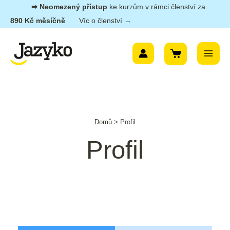
Přeskočit
➡︎ Neomezený přístup
ke kurzům v rámci členství za
na
890 Kč měsíčně
Víc o členství →
obsah
Main
Menu
Domů
>
Profil
Profil