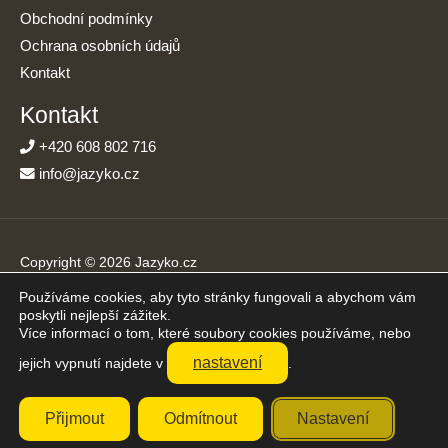
Obchodní podmínky
Ochrana osobních údajů
Kontakt
Kontakt
+420 608 802 716
info@jazyko.cz
Copyright © 2026 Jazyko.cz
Používáme cookies, aby tyto stránky fungovali a abychom vám
Online kurzy angličtiny s podporou živého lektora. Učíte se jen
poskytli nejlepší zážitek.
20 minut denně.
Více informací o tom, které soubory cookies používáme, nebo
Přijímáme platby online
nastavení
jejich vypnutí najdete v
.
Přijmout
Odmítnout
Nastavení