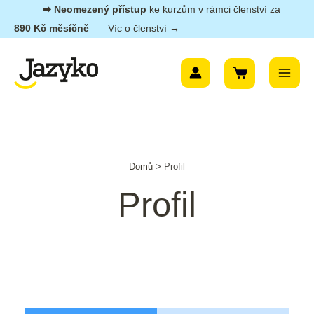
Přeskočit
➡︎ Neomezený přístup
ke kurzům v rámci členství za
na
890 Kč měsíčně
Víc o členství →
obsah
Main
Menu
Domů
>
Profil
Profil