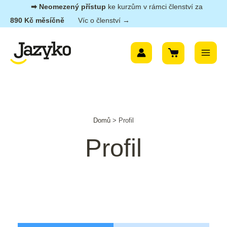
Přeskočit
➡︎ Neomezený přístup
ke kurzům v rámci členství za
na
890 Kč měsíčně
Víc o členství →
obsah
Main
Menu
Domů
>
Profil
Profil