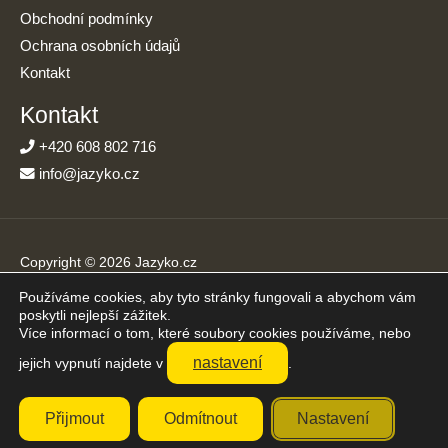
Obchodní podmínky
Ochrana osobních údajů
Kontakt
Kontakt
+420 608 802 716
info@jazyko.cz
Copyright © 2026 Jazyko.cz
Používáme cookies, aby tyto stránky fungovali a abychom vám
Online kurzy angličtiny s podporou živého lektora. Učíte se jen
poskytli nejlepší zážitek.
20 minut denně.
Více informací o tom, které soubory cookies používáme, nebo
Přijímáme platby online
nastavení
jejich vypnutí najdete v
.
Přijmout
Odmítnout
Nastavení