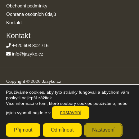
Obchodní podmínky
Ochrana osobních údajů
Kontakt
Kontakt
+420 608 802 716
info@jazyko.cz
Copyright © 2026 Jazyko.cz
Používáme cookies, aby tyto stránky fungovali a abychom vám
Online kurzy angličtiny s podporou živého lektora. Učíte se jen
poskytli nejlepší zážitek.
20 minut denně.
Více informací o tom, které soubory cookies používáme, nebo
Přijímáme platby online
nastavení
jejich vypnutí najdete v
.
Přijmout
Odmítnout
Nastavení