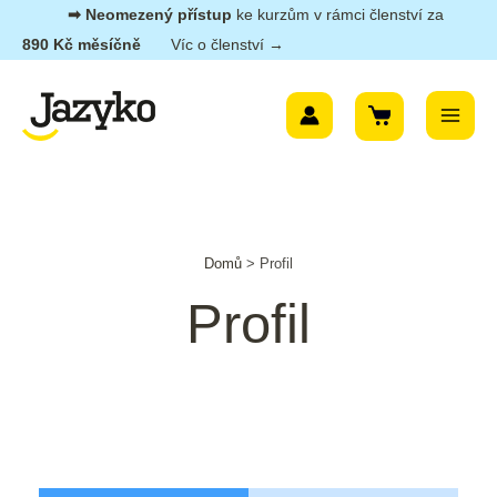
Přeskočit
➡︎ Neomezený přístup
ke kurzům v rámci členství za
na
890 Kč měsíčně
Víc o členství →
obsah
Main
Menu
Domů
>
Profil
Profil