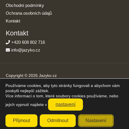
Obchodní podmínky
Ochrana osobních údajů
Kontakt
Kontakt
+420 608 802 716
info@jazyko.cz
Copyright © 2026 Jazyko.cz
Používáme cookies, aby tyto stránky fungovali a abychom vám
Online kurzy angličtiny s podporou živého lektora. Učíte se jen
poskytli nejlepší zážitek.
20 minut denně.
Více informací o tom, které soubory cookies používáme, nebo
Přijímáme platby online
nastavení
jejich vypnutí najdete v
.
Přijmout
Odmítnout
Nastavení