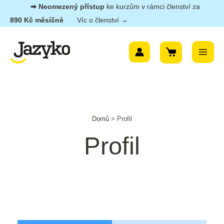
Přeskočit
➡︎ Neomezený přístup
ke kurzům v rámci členství za
na
890 Kč měsíčně
Víc o členství →
obsah
Main
Menu
Domů
>
Profil
Profil