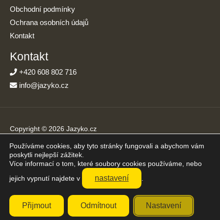
Obchodní podmínky
Ochrana osobních údajů
Kontakt
Kontakt
+420 608 802 716
info@jazyko.cz
Copyright © 2026 Jazyko.cz
Používáme cookies, aby tyto stránky fungovali a abychom vám
Online kurzy angličtiny s podporou živého lektora. Učíte se jen
poskytli nejlepší zážitek.
20 minut denně.
Více informací o tom, které soubory cookies používáme, nebo
Přijímáme platby online
nastavení
jejich vypnutí najdete v
.
Přijmout
Odmítnout
Nastavení