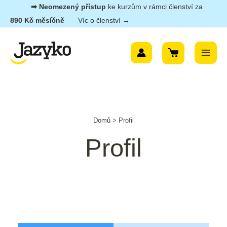
Přeskočit
➡︎ Neomezený přístup
ke kurzům v rámci členství za
na
890 Kč měsíčně
Víc o členství →
obsah
Main
Menu
Domů
>
Profil
Profil