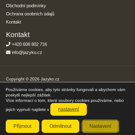
Obchodní podmínky
Ochrana osobních údajů
Kontakt
Kontakt
+420 608 802 716
info@jazyko.cz
Copyright © 2026 Jazyko.cz
Používáme cookies, aby tyto stránky fungovali a abychom vám
Online kurzy angličtiny s podporou živého lektora. Učíte se jen
poskytli nejlepší zážitek.
20 minut denně.
Více informací o tom, které soubory cookies používáme, nebo
Přijímáme platby online
nastavení
jejich vypnutí najdete v
.
Přijmout
Odmítnout
Nastavení