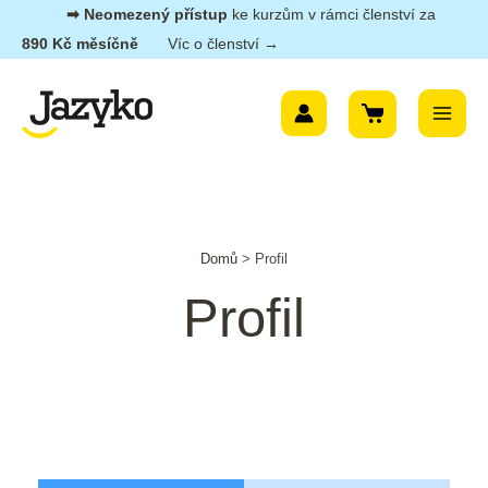
Přeskočit
➡︎ Neomezený přístup
ke kurzům v rámci členství za
na
890 Kč měsíčně
Víc o členství →
obsah
Main
Menu
Domů
>
Profil
Profil