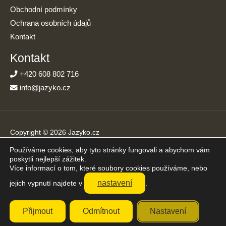
Obchodní podmínky
Ochrana osobních údajů
Kontakt
Kontakt
+420 608 802 716
info@jazyko.cz
Copyright © 2026 Jazyko.cz
Používáme cookies, aby tyto stránky fungovali a abychom vám
Online kurzy angličtiny s podporou živého lektora. Učíte se jen
poskytli nejlepší zážitek.
20 minut denně.
Více informací o tom, které soubory cookies používáme, nebo
Přijímáme platby online
nastavení
jejich vypnutí najdete v
.
Přijmout
Odmítnout
Nastavení