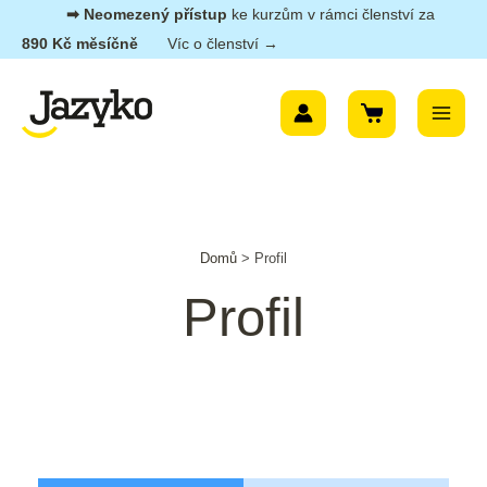
Přeskočit
➡︎ Neomezený přístup
ke kurzům v rámci členství za
na
890 Kč měsíčně
Víc o členství →
obsah
Main
Menu
Domů
>
Profil
Profil