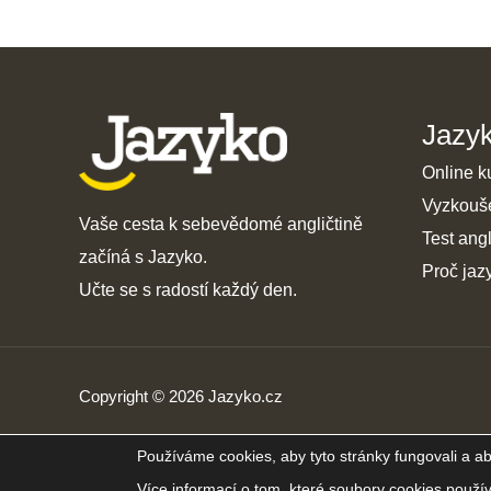
Jazy
Online k
Vyzkouš
Vaše cesta k sebevědomé angličtině
Test angl
začíná s Jazyko.
Proč jaz
Učte se s radostí každý den.
Copyright © 2026 Jazyko.cz
Používáme cookies, aby tyto stránky fungovali a ab
Více informací o tom, které soubory cookies použí