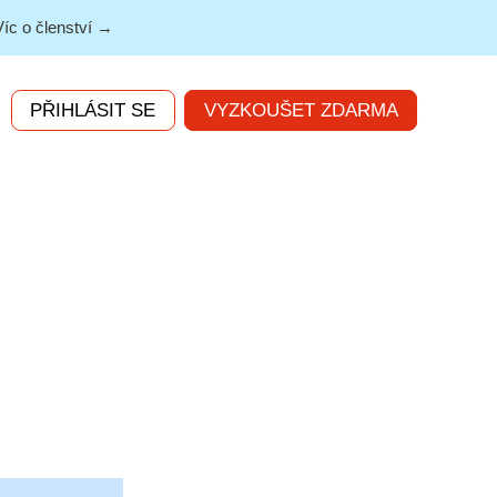
Víc o členství →
PŘIHLÁSIT SE
VYZKOUŠET ZDARMA