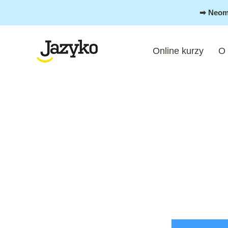
Přeskočit
➡︎ Neom
na
obsah
Online kurzy
O