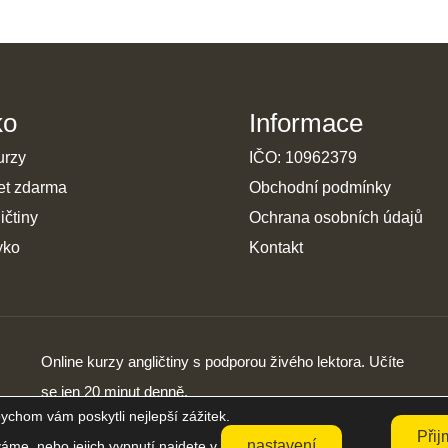
ko
Informace
urzy
IČO: 10962379
et zdarma
Obchodní podmínky
ičtiny
Ochrana osobních údajů
yko
Kontakt
Online kurzy angličtiny s podporou živého lektora. Učíte
se jen 20 minut denně.
ychom vám poskytli nejlepší zážitek.
Přij
nastavení
váme, nebo jejich vypnutí najdete v
.