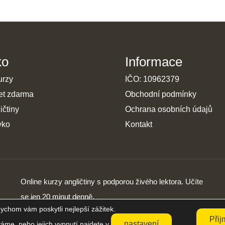
ko
Informace
urzy
IČO: 10962379
et zdarma
Obchodní podmínky
ičtiny
Ochrana osobních údajů
yko
Kontakt
Online kurzy angličtiny s podporou živého lektora. Učíte
se jen 20 minut denně.
ychom vám poskytli nejlepší zážitek.
Přij
nastavení
váme, nebo jejich vypnutí najdete v
.