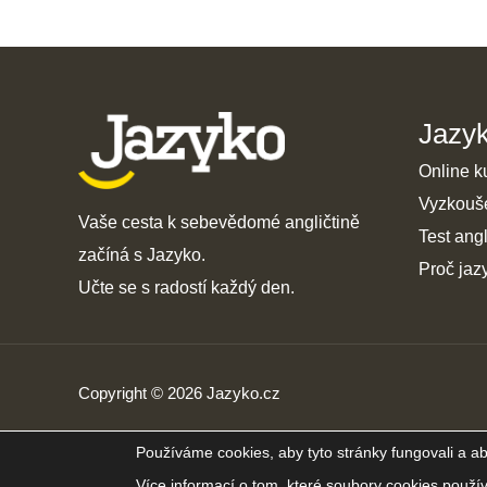
Jazy
Online k
Vyzkouš
Vaše cesta k sebevědomé angličtině
Test angl
začíná s Jazyko.
Proč jaz
Učte se s radostí každý den.
Copyright © 2026 Jazyko.cz
Používáme cookies, aby tyto stránky fungovali a ab
Více informací o tom, které soubory cookies použí