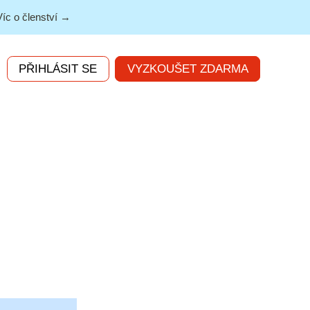
Víc o členství →
PŘIHLÁSIT SE
VYZKOUŠET ZDARMA