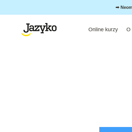
Přeskočit
➡︎ Neom
na
obsah
Online kurzy
O