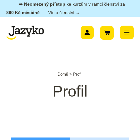
Přeskočit
➡︎ Neomezený přístup
ke kurzům v rámci členství za
na
890 Kč měsíčně
Víc o členství →
obsah
Main
Menu
Domů
>
Profil
Profil