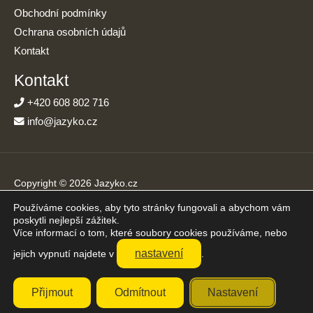
Obchodní podmínky
Ochrana osobních údajů
Kontakt
Kontakt
+420 608 802 716
info@jazyko.cz
Copyright © 2026 Jazyko.cz
Používáme cookies, aby tyto stránky fungovali a abychom vám
Online kurzy angličtiny s podporou živého lektora. Učíte se jen
poskytli nejlepší zážitek.
20 minut denně.
Více informací o tom, které soubory cookies používáme, nebo
Přijímáme platby online
nastavení
jejich vypnutí najdete v
.
Přijmout
Odmítnout
Nastavení