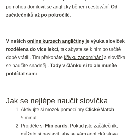
pomohou domluvit se anglicky během cestování.
Od
začátečníků až po pokročilé.
V našich
online kurzech angličtiny
je výuka slovíček
rozdělena do více lekcí,
tak abyste se k nim po určité
době vrátili. Tím překonáte
křivku zapomínání
a slovíčka
se naučíte snadněji.
Tady v článku si to ale musíte
pohlídat sami.
Jak se nejlépe naučit slovíčka
Aktivujte si mozek pomocí hry
Click&Match
5 minut
Projděte si
Flip cards
. Pokud jste začátečník,
můžete si nastavit, aby se vám anglická slova