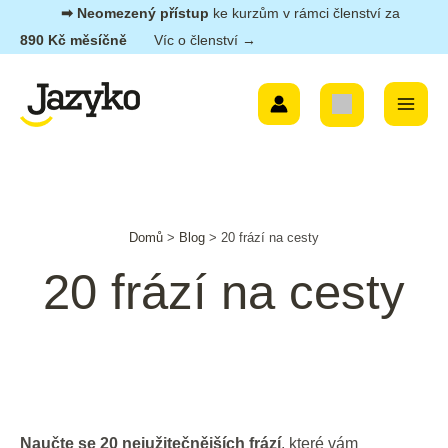
Přeskočit
➡︎ Neomezený přístup
ke kurzům v rámci členství za
na
890 Kč měsíčně
Víc o členství →
obsah
Main
Menu
Post
Domů
>
Blog
>
20 frází na cesty
navigation
20 frází na cesty
Naučte se 20 nejužitečnějších frází
, které vám