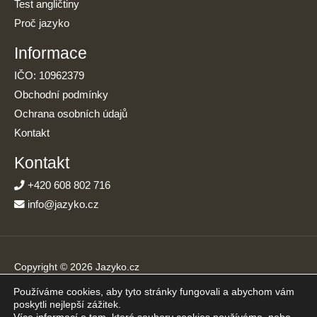
Test angličtiny
Proč jazyko
Informace
IČO: 10962379
Obchodní podmínky
Ochrana osobních údajů
Kontakt
Kontakt
+420 608 802 716
info@jazyko.cz
Copyright © 2026 Jazyko.cz
Používáme cookies, aby tyto stránky fungovali a abychom vám
Online kurzy angličtiny s podporou živého lektora. Učíte se jen
poskytli nejlepší zážitek.
20 minut denně.