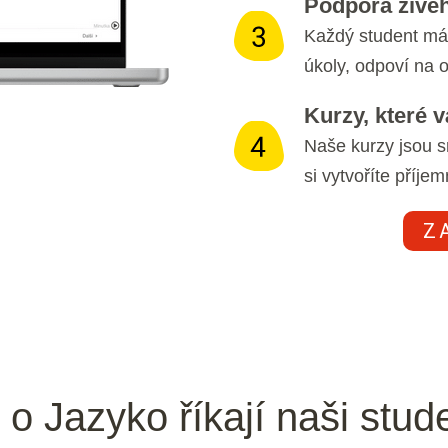
Podpora živéh
Každý student má 
úkoly, odpoví na 
Kurzy, které v
Naše kurzy jsou 
si vytvoříte příje
Z
 o Jazyko říkají naši stude