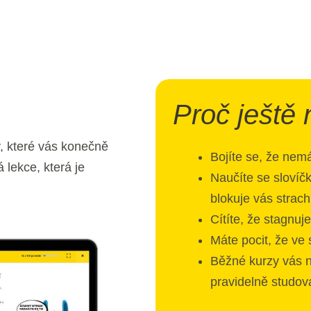
Proč ještě
ny, které vás konečně
Bojíte se, že nem
lekce, která je
Naučíte se slovíčk
blokuje vás strac
Cítíte, že stagnuj
Máte pocit, že ve
Běžné kurzy vás n
pravidelně studov