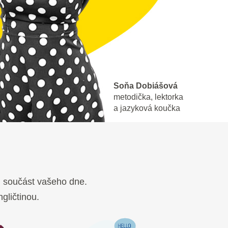
Soňa Dobiášová
metodička, lektorka
a jazyková koučka
u součást vašeho dne.
gličtinou.