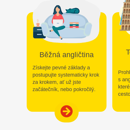
T
Běžná angličtina
Získejte pevné základy a
Prohl
postupujte systematicky krok
s ang
za krokem, ať už jste
které
začátečník, nebo pokročilý.
cest