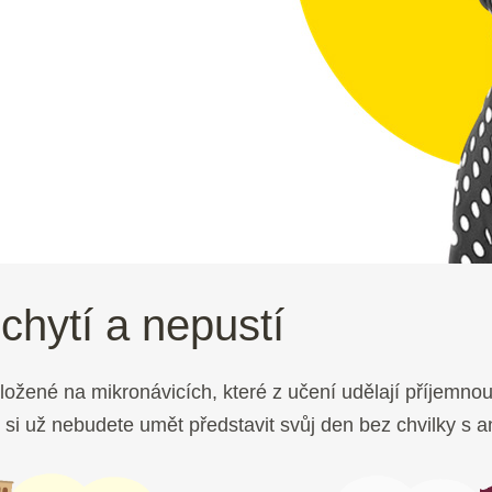
 chytí a nepustí
ložené na mikronávicích, které z učení udělají příjemno
i už nebudete umět představit svůj den bez chvilky s an