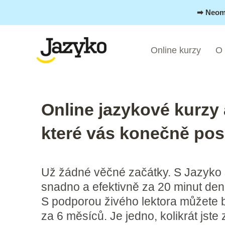
Přeskočit
➡︎ Neom
na
obsah
Online kurzy
O
Online jazykové kurzy 
které vás konečně pos
Už žádné věčné začátky. S Jazyko 
snadno a efektivně za 20 minut den
S podporou živého lektora můžete bý
za 6 měsíců. Je jedno, kolikrát jste 