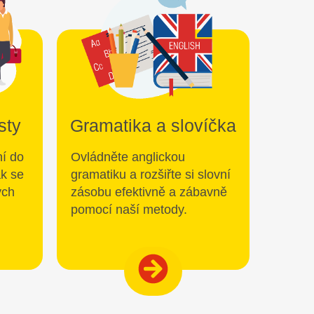
sty
Gramatika a slovíčka
ní do
Ovládněte anglickou
ak se
gramatiku a rozšiřte si slovní
ých
zásobu efektivně a zábavně
pomocí naší metody.