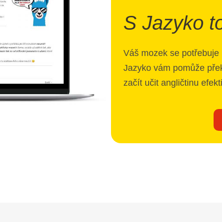
S Jazyko to
Váš mozek se potřebuje u
Jazyko vám pomůže překo
začít učit angličtinu efek