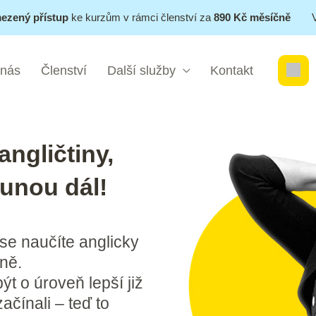
ezený přístup
ke kurzům v rámci členství za
890 Kč měsíčně
 nás
Členství
Další služby
Kontakt
angličtiny,
unou dál!
se naučíte anglicky
ně.
t o úroveň lepší již
začínali – teď to