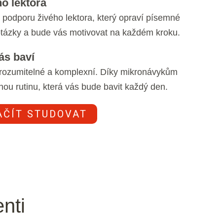
o lektora
podporu živého lektora, který opraví písemné
otázky a bude vás motivovat na každém kroku.
ás baví
srozumitelné a komplexní. Díky mikronávykům
mnou rutinu, která vás bude bavit každý den.
AČÍT STUDOVAT
nti