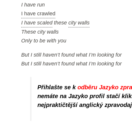
I have run
I have crawled
I have scaled
these
city walls
These city walls
Only to be with you
But I still haven’t found what I’m looking for
But I still haven’t found what I’m looking for
Přihlašte se k
odběru Jazyko zpr
nemáte na Jazyko profil stačí kli
nejpraktičtější anglický zpravodaj