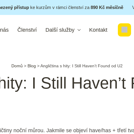
ezený přístup
ke kurzům v rámci členství za
890 Kč měsíčně
 nás
Členství
Další služby
Kontakt
Domů
>
Blog
>
Angličtina s hity: I Still Haven’t Found od U2
hity: I Still Haven
čtiny noční můrou. Jakmile se objeví have/has + třetí tv