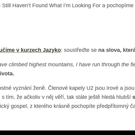
 Still Haven’t Found What I’m Looking For a pochopíme h
 učíme v kurzech Jazyko
: soustřeďte se
na slova, kter
ave climbed highest mountains, I have run through the fi
ivota.
ostné vyznání ženě. Členové kapely U2 jsou Irové a jsou 
s tím, že ačkoliv v něj věří, tak stále ještě hledá hlubší
s
istický gospel, z kterého krásně pochopíte předpřítomný č