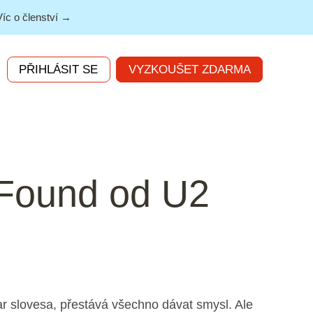
Víc o členství →
PŘIHLÁSIT SE
VYZKOUŠET ZDARMA
’t Found od U2
ar slovesa, přestává všechno dávat smysl. Ale