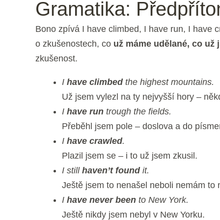
Gramatika: Předpřít
Bono zpívá I have climbed, I have run, I hav
o zkušenostech, co
už máme udělané, co už js
zkušenost.
I
have climbed
the highest mountains.
Už jsem vylezl na ty nejvyšší hory – něk
I
have run
trough the fields.
Přeběhl jsem pole – doslova a do písme
I
have crawled
.
Plazil jsem se – i to už jsem zkusil.
I still
haven’t found
it.
Ještě jsem to nenašel neboli nemám to 
I
have never been
to New York.
Ještě nikdy jsem nebyl v New Yorku.