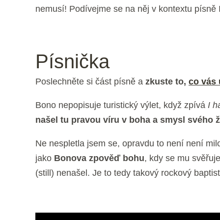
nemusí! Podívejme se na něj v kontextu písně I
Písnička
Poslechněte si část písně a
zkuste to,
co vás
Bono nepopisuje turistický výlet, když zpívá
I h
našel tu pravou víru v boha a smysl svého ž
Ne nespletla jsem se, opravdu to není není mil
jako
Bonova zpověď bohu
, kdy se mu svěřuje 
(still) nenašel. Je to tedy takový rockový bapt