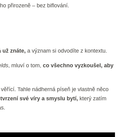
o přirozeně – bez biflování.
á už znáte,
a význam si odvodíte z kontextu.
elds
, mluví o tom,
co všechno vyzkoušel, aby
věřící. Tahle nádherná píseň je vlastně něco
tvrzení své víry a smyslu bytí,
který zatím
as.