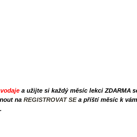
avodaje
a užijte si každý měsíc lekci ZDARMA s
knout na
REGISTROVAT SE
a příští měsíc k vám
.