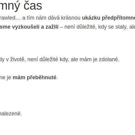
omný čas
e crawled… a tím nám dává krásnou
ukázku předpřítomn
me vyzkoušeli a zažili
– není důležité, kdy se staly, 
dy v životě, není důležité kdy, ale mám je zdolané.
ne je
mám přeběhnuté
.
nalezené.