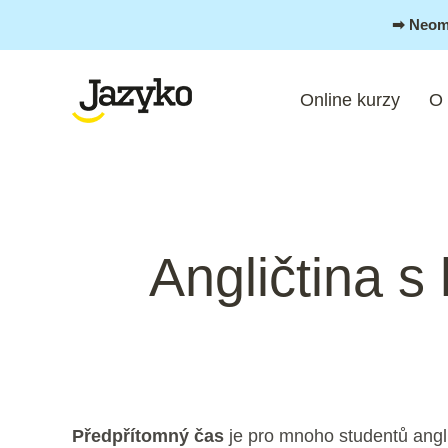
Přeskočit
➡︎ Neom
na
obsah
Online kurzy
O
Post
navigation
Angličtina s 
Předpřítomný čas
je pro mnoho studentů angli