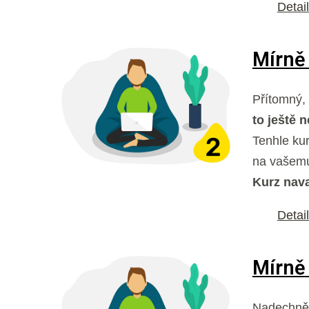
Detai
Mírně 
Přítomný, 
to ještě
Tenhle ku
na vašemu
Kurz nava
Detai
Mírně 
Nadechněte