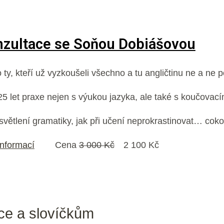
nzultace se Soňou Dobiášovou
o ty, kteří už vyzkoušeli všechno a tu angličtinu ne a ne p
 let praxe nejen s výukou jazyka, ale také s koučovacím
větlení gramatiky, jak při učení neprokrastinovat… cokol
informací
Cena
3 000 Kč
2 100 Kč
ice a slovíčkům