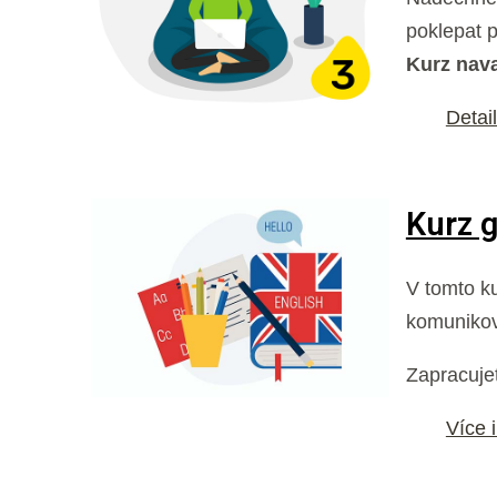
poklepat p
Kurz nava
Detai
Kurz 
V tomto k
komunikov
Zapracujet
Více 