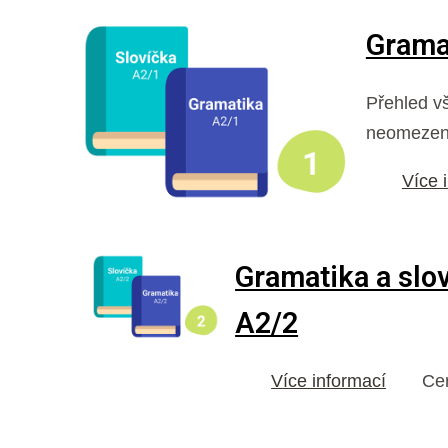
Gramat
Přehled vš
neomezený
Více 
Gramatika a slo
A2/2
Více informací
Ce