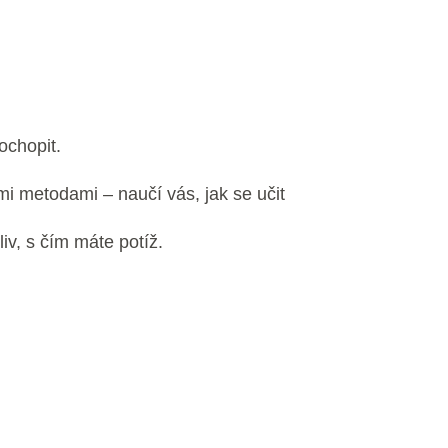
ochopit.
i metodami – naučí vás, jak se učit
iv, s čím máte potíž.