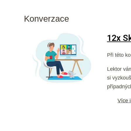
Konverzace
12x S
Při této k
Lektor vá
si vyzkouš
případnýc
Více 