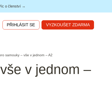
Víc o členství →
PŘIHLÁSIT SE
VYZKOUŠET ZDARMA
 pro samouky – vše v jednom – A2
 vše v jednom –