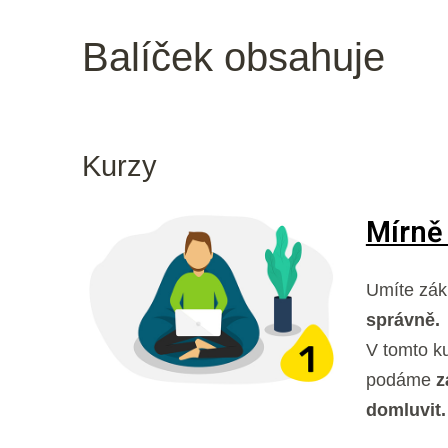
Balíček obsahuje
Kurzy
Mírně 
Umíte zák
správně.
V tomto k
podáme
z
domluvit.