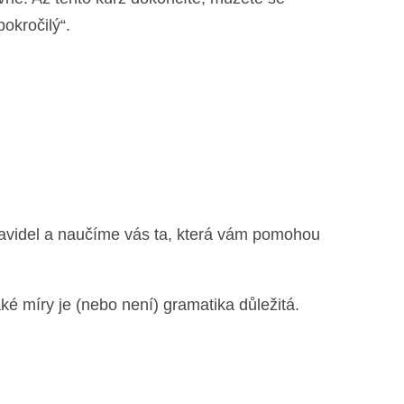
okročilý“.
ravidel a naučíme vás ta, která vám pomohou
é míry je (nebo není) gramatika důležitá.