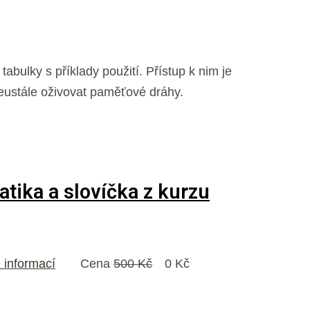
abulky s příklady použití. Přístup k nim je
eustále oživovat paměťové dráhy.
tika a slovíčka z kurzu
 informací
Cena
500 Kč
0 Kč