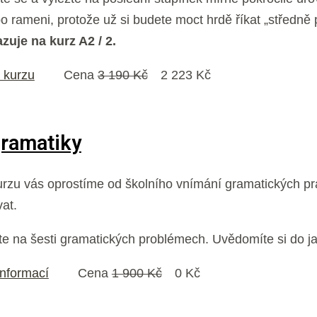
o rameni, protože už si budete moct hrdě říkat „středně p
zuje na kurz A2 / 2.
l kurzu
Cena
3 190 Kč
2 223 Kč
gramatiky
urzu vás oprostíme od školního vnímání gramatických p
at.
e na šesti gramatických problémech. Uvědomíte si do jak
informací
Cena
1 900 Kč
0 Kč