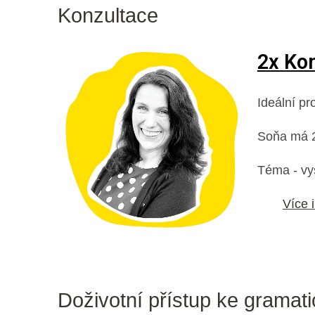
Konzultace
2x Ko
Ideální pr
Soňa má 25
Téma - vys
Více 
Doživotní přístup ke gramat