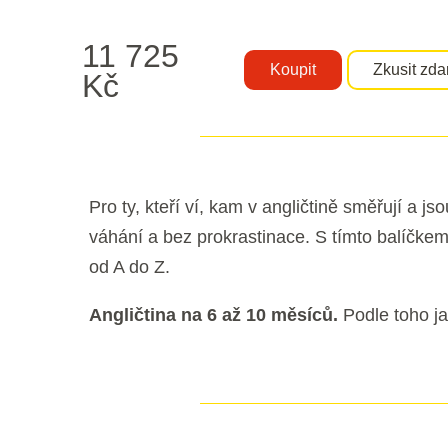
11 725
Koupit
Zkusit zd
Kč
Pro ty, kteří ví, kam v angličtině směřují a j
váhání a bez prokrastinace. S tímto balíčke
od A do Z.
Angličtina na 6 až 10 měsíců.
Podle toho ja