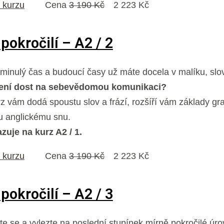
l kurzu
Cena
3 190 Kč
2 223 Kč
pokročilí – A2 / 2
minulý čas a budoucí časy už máte docela v malíku, slov
 není dost na sebevědomou komunikaci?
rz vám dodá spoustu slov a frází, rozšíří vám základy g
 anglickému snu.
zuje na kurz A2 / 1.
l kurzu
Cena
3 190 Kč
2 223 Kč
pokročilí – A2 / 3
 se a vylezte na poslední stupínek mírně pokročilé úro