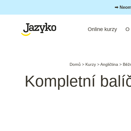
Přeskočit
➡︎ Neom
na
obsah
Online kurzy
O
Domů
>
Kurzy
>
Angličtina
>
Běžn
Kompletní balí