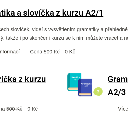
ika a slovíčka z kurzu A2/1
ech slovíček, videí s vysvětlením gramatiky a přehledné t
, takže i po skončení kurzu se k nim můžete vracet a n
informací
Cena
500 Kč
0 Kč
víčka z kurzu
Grama
A2/3
na
500 Kč
0 Kč
Více