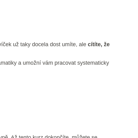
íček už taky docela dost umíte, ale
cítíte, že
ramatiky a umožní vám pracovat systematicky
vně. Až tento kurz dokončíte, můžete se