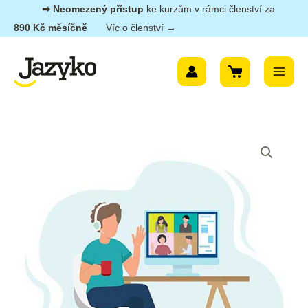
Přeskočit
➡︎ Neomezený přístup
ke kurzům v rámci členství za
na
890 Kč měsíčně
Víc o členství →
obsah
Main
Menu