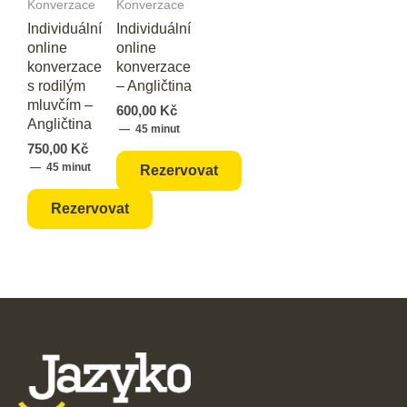
Konverzace
Konverzace
Individuální
Individuální
online
online
konverzace
konverzace
s rodilým
– Angličtina
mluvčím –
600,00
Kč
Angličtina
45 minut
750,00
Kč
45 minut
Rezervovat
Rezervovat