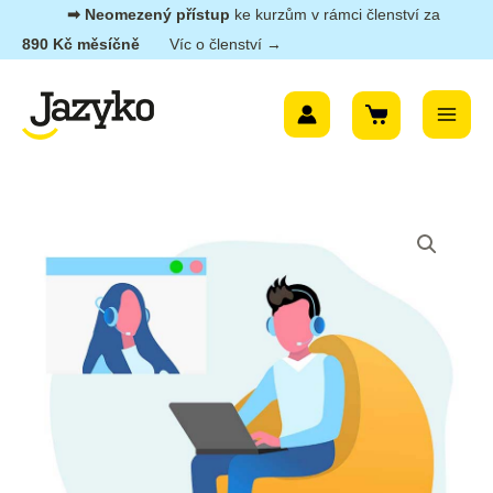
Přeskočit
➡︎ Neomezený přístup
ke kurzům v rámci členství za
na
890 Kč měsíčně
Víc o členství →
obsah
Main
Menu