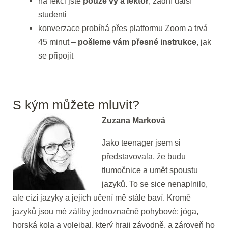
na lekci jste
pouze vy a lektor
, žádní další
studenti
konverzace probíhá přes platformu Zoom a trvá
45 minut –
pošleme vám přesné instrukce
, jak
se připojit
S kým můžete mluvit?
Zuzana Marková
Jako teenager jsem si
představovala, že budu
tlumočnice a umět spoustu
jazyků. To se sice nenaplnilo,
ale cizí jazyky a jejich učení mě stále baví. Kromě
jazyků jsou mé záliby jednoznačně pohybové: jóga,
horská kola a volejbal, který hraji závodně, a zároveň ho