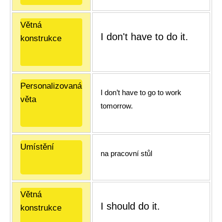
Větná
I don't have to do it.
konstrukce
Personalizovaná
I don’t have to go to work
věta
tomorrow.
Umístění
na pracovní stůl
Větná
I should do it.
konstrukce