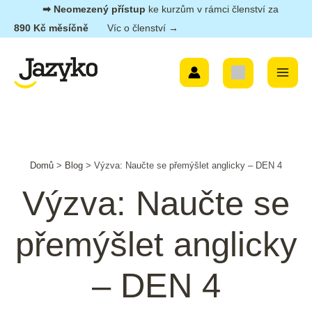
Přeskočit
➡︎ Neomezený přístup
ke kurzům v rámci členství za
na
890 Kč měsíčně
Víc o členství →
obsah
Main
Menu
Post
Domů
>
Blog
>
Výzva: Naučte se přemýšlet anglicky – DEN 4
navigation
Výzva: Naučte se
přemýšlet anglicky
– DEN 4