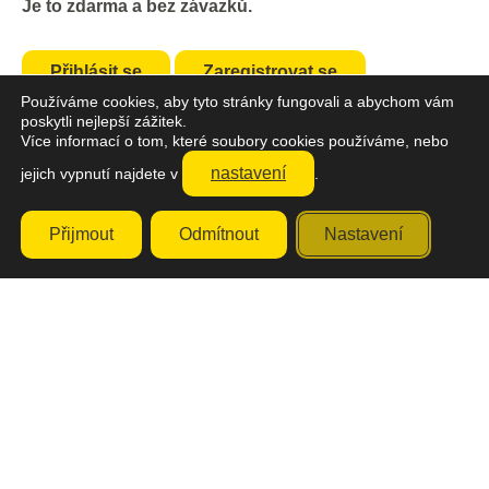
Je to zdarma a bez závazků.
Přihlásit se
Zaregistrovat se
Používáme cookies, aby tyto stránky fungovali a abychom vám
poskytli nejlepší zážitek.
Více informací o tom, které soubory cookies používáme, nebo
nastavení
jejich vypnutí najdete v
.
Přijmout
Odmítnout
Nastavení
Vaše cesta k sebevědomé angličtině začíná s Jazyko.
Učte se s radostí každý den.