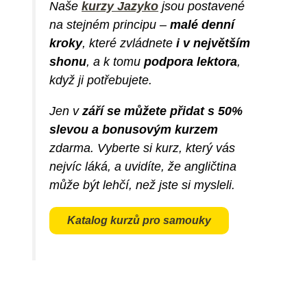
Naše
kurzy Jazyko
jsou postavené
na stejném principu –
malé denní
kroky
, které zvládnete
i v největším
shonu
, a k tomu
podpora lektora
,
když ji potřebujete.
Jen v
září se můžete přidat s 50%
slevou a bonusovým kurzem
zdarma. Vyberte si kurz, který vás
nejvíc láká, a uvidíte, že angličtina
může být lehčí, než jste si mysleli.
Katalog kurzů pro samouky