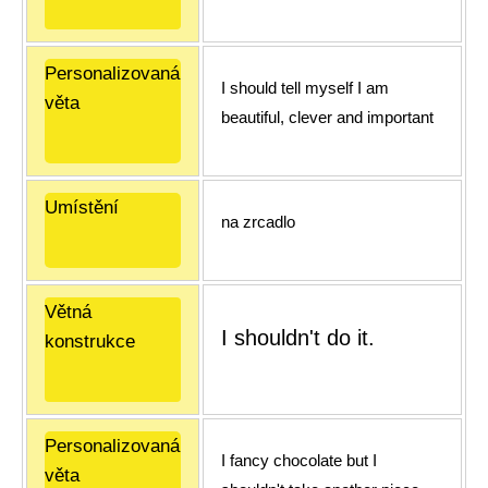
Personalizovaná
I should tell myself I am
věta
beautiful, clever and important
Umístění
na zrcadlo
Větná
I shouldn't do it.
konstrukce
Personalizovaná
I fancy chocolate but I
věta