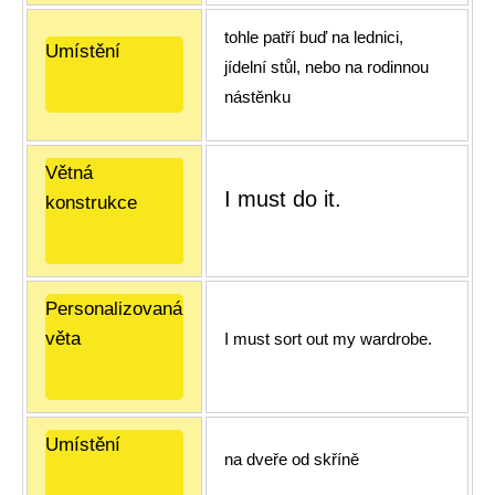
tohle patří buď na lednici,
Umístění
jídelní stůl, nebo na rodinnou
nástěnku
Větná
I must do it.
konstrukce
Personalizovaná
věta
I must sort out my wardrobe.
Umístění
na dveře od skříně