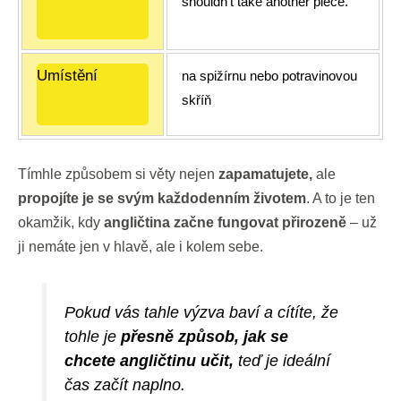
shouldn't take another piece.
Umístění
na spižírnu nebo potravinovou
skříň
Tímhle způsobem si věty nejen
zapamatujete,
ale
propojíte je se svým každodenním životem
. A to je ten
okamžik, kdy
angličtina začne fungovat přirozeně
– už
ji nemáte jen v hlavě, ale i kolem sebe.
Pokud vás tahle výzva baví a cítíte, že
tohle je
přesně způsob, jak se
chcete angličtinu učit,
teď je ideální
čas začít naplno.