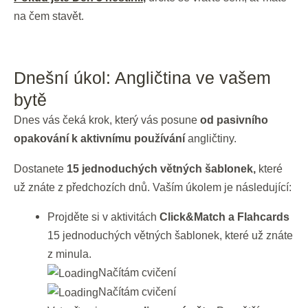
na čem stavět.
Dnešní úkol: Angličtina ve vašem
bytě
Dnes vás čeká krok, který vás posune
od pasivního
opakování k aktivnímu používání
angličtiny.
Dostanete
15 jednoduchých větných šablonek,
které
už znáte z předchozích dnů. Vaším úkolem je následující:
Projděte si v aktivitách
Click&Match a Flahcards
15 jednoduchých větných šablonek, které už znáte
z minula.
Načítám cvičení
Načítám cvičení