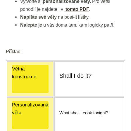
Vytvořte si
personalizované věty.
Pro větší
pohodlí je najdete i v
tomto PDF
.
Napište své věty
na post-it lístky.
Nalepte je
u vás doma tam, kam logicky patří.
Příklad:
Větná
Shall I do it?
konstrukce
Personalizovaná
věta
What shall I cook tonight?