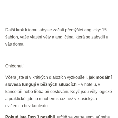
Další krok k tomu, abyste začali přemýšlet anglicky: 15
šablon, vaše vlastní věty a angličtina, která se zabydlí u
vás doma.
Ohlédnutí
Včera jste si v krátkých dialozích vyzkoušeli,
jak modální
slovesa fungují v běžných situacích
– v hotelu, v
kanceláři nebo třeba při cestování. Když jsou věty logické
a praktické, jde to mnohem snáz než v klasických
cvičeních bez kontextu.
Pokud jste Den 3 nestihli
,
určitě se vraťte sem, ať máte