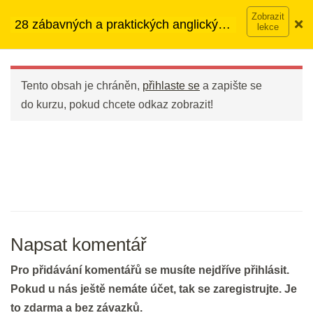
Přeskočit
➡︎ Neomezený přístup
ke kurzům v rámci členství za
28 zábavných a praktických anglických
na
890 Kč měsíčně
Víc o členství →
frází
obsah
Main
Menu
DEN 1
Tento obsah je chráněn,
přihlaste se
a zapište se
do kurzu, pokud chcete odkaz zobrazit!
Welcome to the course (Vítejte v
kurzu)
10 min.
Prvních 12 frází
20 min.
Napsat komentář
DEN 2
Pro přidávání komentářů se musíte nejdříve přihlásit.
Pokud u nás ještě nemáte účet, tak se zaregistrujte. Je
Bleskové opáčko: Prvních 12 frází
to zdarma a bez závazků.