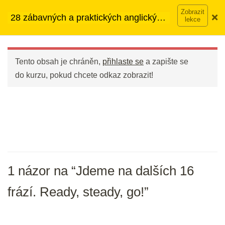
Přeskočit
➡︎ Neomezený přístup
ke kurzům v rámci členství za
28 zábavných a praktických anglických
na
890 Kč měsíčně
Víc o členství →
frází
obsah
Main
Menu
DEN 1
Tento obsah je chráněn,
přihlaste se
a zapište se
do kurzu, pokud chcete odkaz zobrazit!
Welcome to the course (Vítejte v
kurzu)
10 min.
Prvních 12 frází
20 min.
1 názor na “Jdeme na dalších 16
DEN 2
frází. Ready, steady, go!”
Bleskové opáčko: Prvních 12 frází