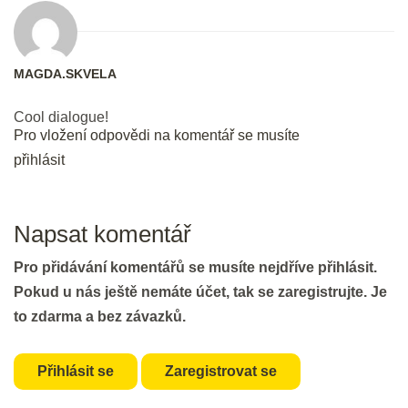
2 min.
Use it or lose it: Prvních 12 frází -
MAGDA.SKVELA
procvičování
25 min.
Cool dialogue!
Pro vložení odpovědi na komentář se musíte
přihlásit
DEN 3
Bleskové opáčko: Prvních 12 frází
Napsat komentář
2 min.
Pro přidávání komentářů se musíte nejdříve přihlásit.
Pokud u nás ještě nemáte účet, tak se zaregistrujte. Je
Jdeme na dalších 16 frází. Ready,
to zdarma a bez závazků.
steady, go!
25 min.
Přihlásit se
Zaregistrovat se
DEN 4