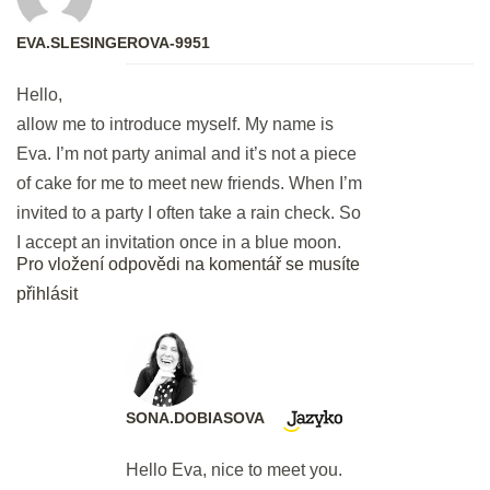
2 min.
EVA.SLESINGEROVA-9951
Use it or lose it: Prvních 12 frází -
Hello,
procvičování
allow me to introduce myself. My name is
25 min.
Eva. I’m not party animal and it’s not a piece
of cake for me to meet new friends. When I’m
DEN 3
invited to a party I often take a rain check. So
I accept an invitation once in a blue moon.
Pro vložení odpovědi na komentář se musíte
Bleskové opáčko: Prvních 12 frází
přihlásit
2 min.
Jdeme na dalších 16 frází. Ready,
steady, go!
25 min.
SONA.DOBIASOVA
Hello Eva, nice to meet you.
DEN 4