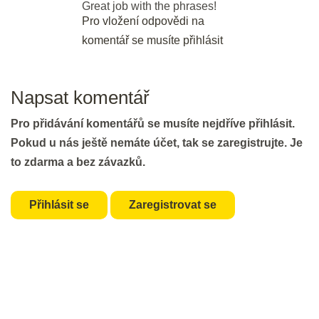
Great job with the phrases!
Pro vložení odpovědi na
komentář se musíte přihlásit
Bleskové opáčko: Dalších 16 frází
2 min.
Napsat komentář
Use it or lose it: Dalších 16 frází
20 min.
Pro přidávání komentářů se musíte nejdříve přihlásit.
Pokud u nás ještě nemáte účet, tak se zaregistrujte. Je
to zdarma a bez závazků.
DEN 5
Přihlásit se
Zaregistrovat se
Bleskové opáčko: Všechny fráze
3 min.
Opakování: Všechny fráze
30 min.