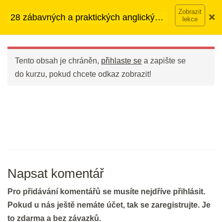
Přeskočit
➡︎ Neomezený přístup
ke kurzům v rámci členství za
28 zábavných a praktických anglických
na
890 Kč měsíčně
Víc o členství →
frází
obsah
Main
Menu
DEN 1
Tento obsah je chráněn,
přihlaste se
a zapište se
do kurzu, pokud chcete odkaz zobrazit!
Welcome to the course (Vítejte v
kurzu)
10 min.
Prvních 12 frází
20 min.
Napsat komentář
DEN 2
Pro přidávání komentářů se musíte nejdříve přihlásit.
Pokud u nás ještě nemáte účet, tak se zaregistrujte. Je
Bleskové opáčko: Prvních 12 frází
to zdarma a bez závazků.