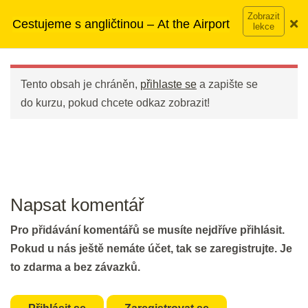
Bleskové opáčko: Imigrační a
Přeskočit
➡︎ Neomezený přístup
ke kurzům v rámci členství za
Cestujeme s angličtinou – At the Airport
celní prohlídka
na
890 Kč měsíčně
Víc o členství →
obsah
Main
2 min.
Menu
Opakování: Konverzace v letadle
Tento obsah je chráněn,
přihlaste se
a zapište se
do kurzu, pokud chcete odkaz zobrazit!
20 min.
Den 23
Poslech a slovíčka: Airport Trouble
Napsat komentář
and Missed Connecting Flight
20 min.
Pro přidávání komentářů se musíte nejdříve přihlásit.
Pokud u nás ještě nemáte účet, tak se zaregistrujte. Je
to zdarma a bez závazků.
Den 24