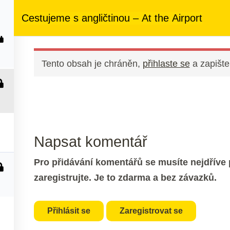
ezený přístup
ke kurzům v rámci členství za
890 Kč měsíčně
Cestujeme s angličtinou – At the Airport
 nás
Členství
Další služby
Kontakt
Tento obsah je chráněn,
přihlaste se
a zapište
Napsat komentář
Pro přidávání komentářů se musíte nejdříve p
zaregistrujte. Je to zdarma a bez závazků.
Přihlásit se
Zaregistrovat se