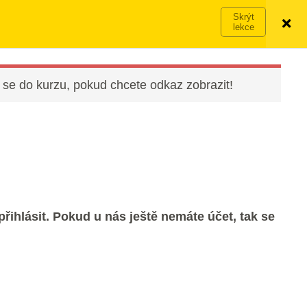
Víc o členství →
PŘIHLÁSIT SE
VYZKOUŠET ZDARMA
 se do kurzu, pokud chcete odkaz zobrazit!
řihlásit. Pokud u nás ještě nemáte účet, tak se