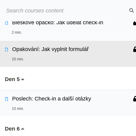
Den 4
Přeskočit
➡︎ Neom
na
obsah
Bleskové opáčko: Jak udělat check-in
Online kurzy
O
2 min.
Opakování: Jak vyplnit formulář
20 min.
Den 5
Poslech: Check-in a další otázky
15 min.
Den 6