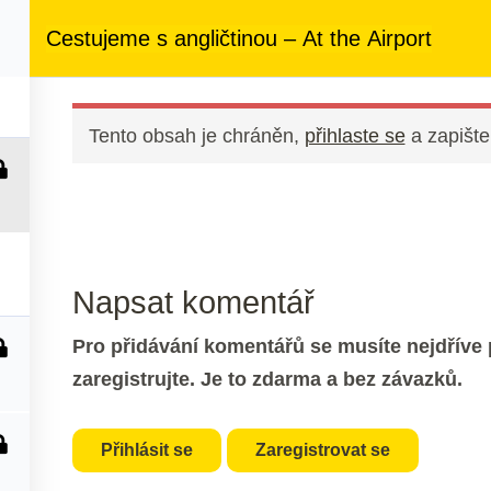
ezený přístup
ke kurzům v rámci členství za
890 Kč měsíčně
Cestujeme s angličtinou – At the Airport
 nás
Členství
Další služby
Kontakt
Tento obsah je chráněn,
přihlaste se
a zapište
Napsat komentář
Pro přidávání komentářů se musíte nejdříve p
zaregistrujte. Je to zdarma a bez závazků.
Přihlásit se
Zaregistrovat se