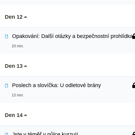
Den 12
Opakování: Další otázky a bezpečnostní prohlídka
20 min.
Den 13
Poslech a slovíčka: U odletové brány
15 min.
Den 14
Jste v téměř v půlce kurzu!!