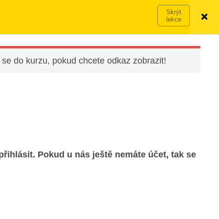
Víc o členství →
PŘIHLÁSIT SE
VYZKOUŠET ZDARMA
 se do kurzu, pokud chcete odkaz zobrazit!
řihlásit. Pokud u nás ještě nemáte účet, tak se