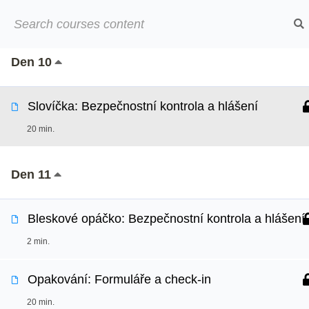
Přeskočit
➡︎ Neom
15 min.
na
obsah
Den 10
Online kurzy
O
Slovíčka: Bezpečnostní kontrola a hlášení
20 min.
Den 11
Bleskové opáčko: Bezpečnostní kontrola a hlášení
2 min.
Opakování: Formuláře a check-in
20 min.