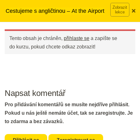
Přeskočit
➡︎ Neomezený přístup
ke kurzům v rámci členství za
20 min.
Cestujeme s angličtinou – At the Airport
na
890 Kč měsíčně
Víc o členství →
obsah
Main
Den 12
Menu
Tento obsah je chráněn,
přihlaste se
a zapište se
Opakování: Další otázky a
do kurzu, pokud chcete odkaz zobrazit!
bezpečnostní prohlídka
20 min.
Den 13
Napsat komentář
Poslech a slovíčka: U odletové
Pro přidávání komentářů se musíte nejdříve přihlásit.
brány
Pokud u nás ještě nemáte účet, tak se zaregistrujte. Je
15 min.
to zdarma a bez závazků.
Den 14