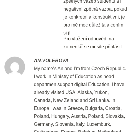
zpětných vazeb studentů a i
negativní zpětná vazba, pokud
Den 4
je konkrétní a konstruktivní, je
pro mě moc důležitá a cením
Bleskové opáčko: Jak udělat
si jí.
check-in
Pro vložení odpovědi na
komentář se musíte přihlásit
2 min.
AN.VOLEBOVA
Opakování: Jak vyplnit formulář
My name’s An and I’m from Czech Republic.
20 min.
I work in Ministry of Education as head
departmen support digital Education. I have
Den 5
already visited USA, Alaska, Yukon,
Canada, New Zeland and Srí Lanka. In
Poslech: Check-in a další otázky
Europa I was in Greece, Bulgaria, Croatia,
Poland, Hungary, Austria, Poland, Slovakia,
15 min.
Germany, Slovenia, Italy, Luxemburk,
Switzerland, France, Belgium, Netherland. I