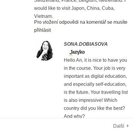
Den 6
would like to visit Japon, China, Cuba,
Vietnam.
Slovíčka: Check-in a další otázky
Pro vložení odpovědi na komentář se musíte
přihlásit
20 min.
SONA.DOBIASOVA
Den 7
Hello An, it is nice to have you
Jste ve čtvrtině kurzu! Tak si dejte
in the course. Your job is very
volno.
important as digital education,
and especially self-education,
10 min.
Používáme cookies, aby tyto stránky fungovali a abychom vám
poskytli nejlepší zážitek.
is the future. Your travelling list
Více informací o tom, které soubory cookies používáme, nebo
Jak se učit cizí jazyky - 10
is also impressive! Which
nastavení
jejich vypnutí najdete v
.
nejčastějších chyb
country did you like the best?
And why?
5 min.
Přijmout
Odmítnout
Nastavení
Pro vložení odpovědi na
Další
komentář se musíte přihlásit