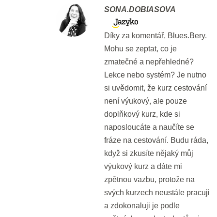
SONA.DOBIASOVA
Den 2
Díky za komentář, Blues.Bery.
Mohu se zeptat, co je
Slovíčka: Jak vyplnit formulář
Náhled
zmatečné a nepřehledné?
20 min.
Lekce nebo systém? Je nutno
si uvědomit, že kurz cestování
Den 3
není výukový, ale pouze
doplňkový kurz, kde si
Bleskové opáčko: Jak vyplnit
Náhled
naposloucáte a naučíte se
formulář
fráze na cestování. Budu ráda,
když si zkusíte nějaký můj
2 min.
výukový kurz a dáte mi
Video a slovíčka: Jak udělat
zpětnou vazbu, protože na
Náhled
svých kurzech neustále pracuji
check-in
a zdokonaluji je podle
20 min.