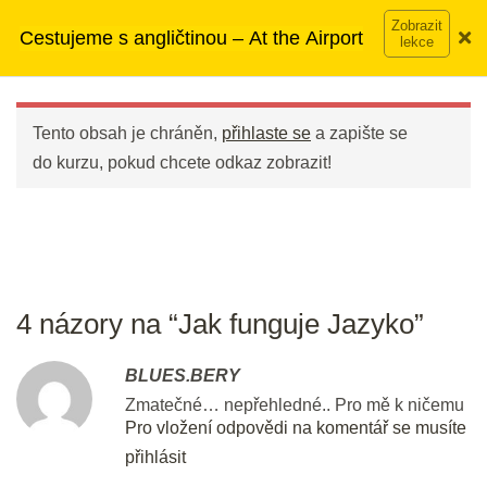
Přeskočit
➡︎ Neomezený přístup
ke kurzům v rámci členství za
Cestujeme s angličtinou – At the Airport
na
890 Kč měsíčně
Víc o členství →
obsah
Main
Menu
INTRO
Tento obsah je chráněn,
přihlaste se
a zapište se
do kurzu, pokud chcete odkaz zobrazit!
Jak funguje Jazyko
5 min.
Nastavte si cíl – jdeme na to
5 min.
4 názory na “Jak funguje Jazyko”
Den 1
BLUES.BERY
Zmatečné… nepřehledné.. Pro mě k ničemu
Pro vložení odpovědi na komentář se musíte
Psaní: Představte se
Náhled
přihlásit
20 min.