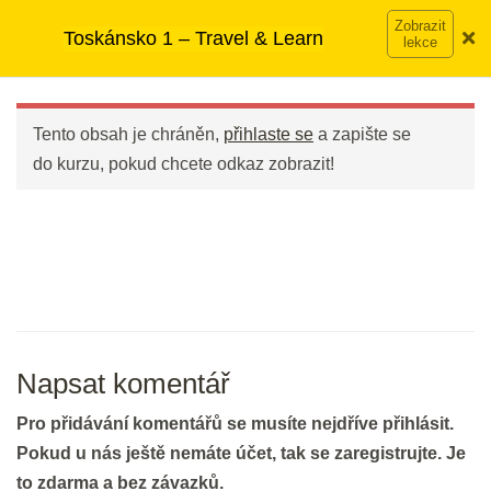
Přeskočit
➡︎ Neomezený přístup
ke kurzům v rámci členství za
Toskánsko 1 – Travel & Learn
na
890 Kč měsíčně
Víc o členství →
Bleskové opáčko: Slovíčka
obsah
Main
Welcome to Tuscany
Menu
2 min.
Tento obsah je chráněn,
přihlaste se
a zapište se
do kurzu, pokud chcete odkaz zobrazit!
Slovíčka: Tuscan countryside -
frázová slovesa
20 min.
DEN 4
Bleskové opáčko: Tuscan
Napsat komentář
Countryside - frázová slovesa
Pro přidávání komentářů se musíte nejdříve přihlásit.
3 min.
Pokud u nás ještě nemáte účet, tak se zaregistrujte. Je
to zdarma a bez závazků.