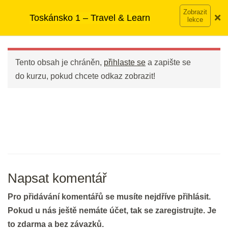
Přeskočit
➡︎ Neomezený přístup
ke kurzům v rámci členství za
Toskánsko 1 – Travel & Learn
na
890 Kč měsíčně
Víc o členství →
DEN 28
obsah
Main
Menu
Bleskové opáčko: Renaissance
Tento obsah je chráněn,
přihlaste se
a zapište se
Art Scene
do kurzu, pokud chcete odkaz zobrazit!
2 min.
Spectacular San Gimignano
30 min.
DEN 29
Napsat komentář
Poslech: Poslech Renaissance Art
Pro přidávání komentářů se musíte nejdříve přihlásit.
Scene IV
Pokud u nás ještě nemáte účet, tak se zaregistrujte. Je
2 min.
to zdarma a bez závazků.