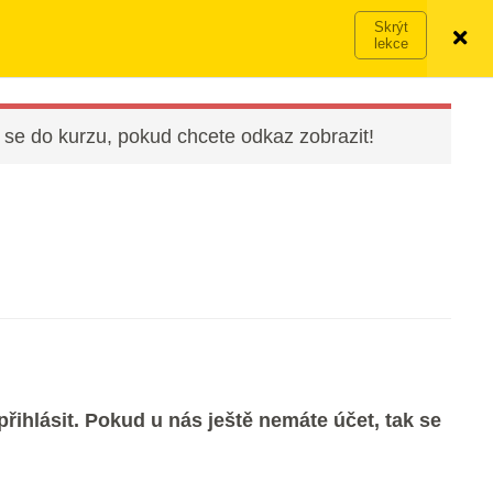
Víc o členství →
PŘIHLÁSIT SE
VYZKOUŠET ZDARMA
 se do kurzu, pokud chcete odkaz zobrazit!
řihlásit. Pokud u nás ještě nemáte účet, tak se