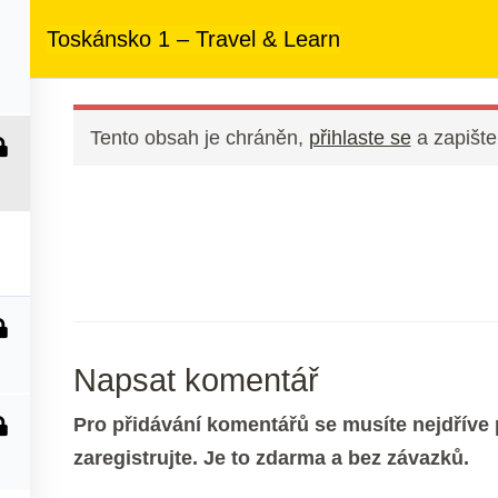
ezený přístup
ke kurzům v rámci členství za
890 Kč měsíčně
Toskánsko 1 – Travel & Learn
 nás
Členství
Další služby
Kontakt
Tento obsah je chráněn,
přihlaste se
a zapište
Napsat komentář
Pro přidávání komentářů se musíte nejdříve p
zaregistrujte. Je to zdarma a bez závazků.