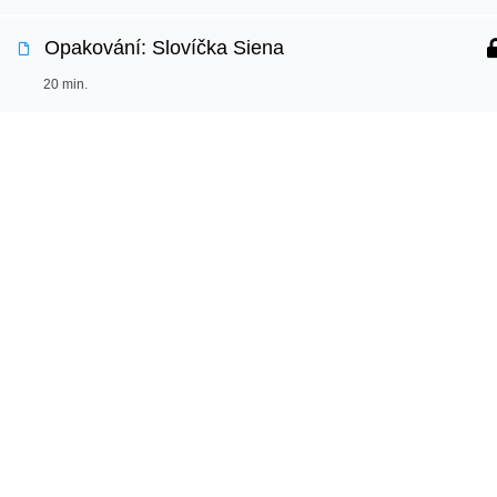
Opakování: Slovíčka Siena
Používáme cookies, aby tyto stránky fungovali a ab
20 min.
Více informací o tom, které soubory cookies použí
DEN 25
Jazy
Bleskové opáčko: Poslech Renaissance Art Scene 
Online k
3 min.
Vyzkouš
Vaše cesta k sebevědomé angličtině
Test angl
Beneficial Bagni
začíná s Jazyko.
Proč jaz
20 min.
Učte se s radostí každý den.
DEN 26
Copyright © 2026 Jazyko.cz