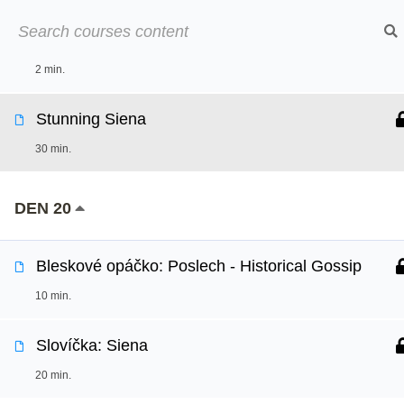
Přeskočit
➡︎ Neom
na
Bleskové opáčko: Fashionable Fabulous Florence
obsah
2 min.
Online kurzy
O
Stunning Siena
30 min.
DEN 20
Bleskové opáčko: Poslech - Historical Gossip
10 min.
Slovíčka: Siena
20 min.