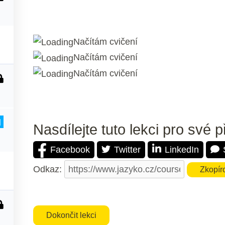
Načítám cvičení
Načítám cvičení
Načítám cvičení
d
Nasdílejte tuto lekci pro své p
Facebook
Twitter
LinkedIn
Odkaz:
Zkopír
Dokončit lekci