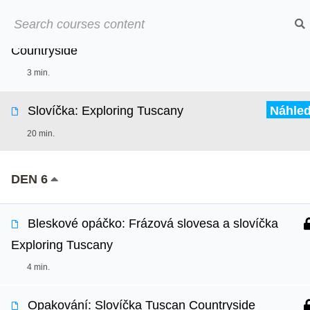
Přeskočit
➡︎ Neom
Bleskové opáčko: Frázová slovesa - Tuscan
na
Countryside
obsah
Online kurzy
O
3 min.
Slovíčka: Exploring Tuscany
Náhle
20 min.
DEN 6
Bleskové opáčko: Frázová slovesa a slovíčka
Exploring Tuscany
4 min.
Opakování: Slovíčka Tuscan Countryside