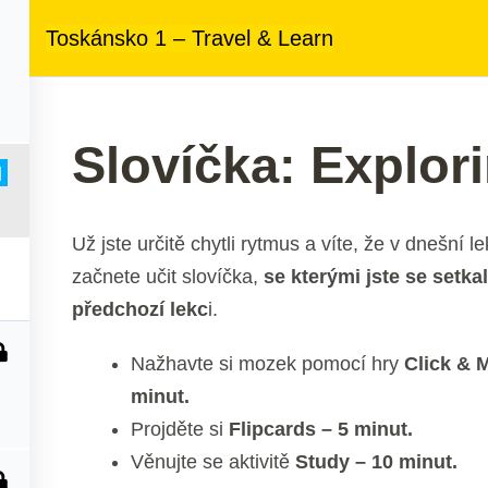
ezený přístup
ke kurzům v rámci členství za
890 Kč měsíčně
Toskánsko 1 – Travel & Learn
 nás
Členství
Další služby
Kontakt
Slovíčka: Explor
d
Už jste určitě chytli rytmus a víte, že v dnešní le
začnete učit slovíčka,
se kterými jste se setkal
předchozí lekc
i.
Nažhavte si mozek pomocí hry
Click & 
minut.
Projděte si
Flipcards – 5 minut.
Věnujte se aktivitě
Study – 10 minut.