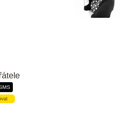
řátele
SMS
ovat