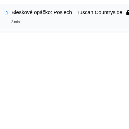
Bleskové opáčko: Poslech - Tuscan Countryside
Používáme cookies, aby tyto stránky fungovali a ab
2 min.
Více informací o tom, které soubory cookies použí
Historical Gossip: The Medici, the Pazzi and the Pit
Náhle
30 min.
Jazy
DEN 11
Online k
Vyzkouš
Vaše cesta k sebevědomé angličtině
Test angl
Bleskové opáčko: Poslech Historical Gossip
začíná s Jazyko.
Proč jaz
2 min.
Učte se s radostí každý den.
Slovíčka: Historical Gossip I
20 min.
Copyright © 2026 Jazyko.cz