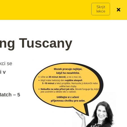
Víc o členství →
PŘIHLÁSIT SE
VYZKOUŠET ZDARMA
ing Tuscany
kci se
i v
Match – 5