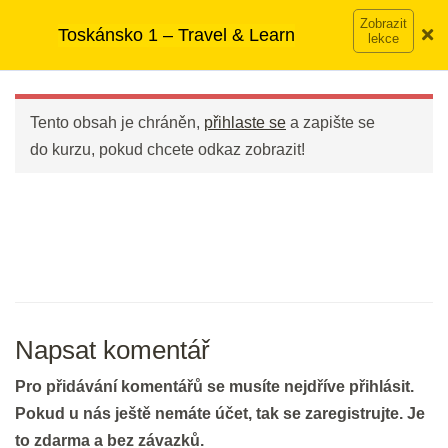
Přeskočit
➡︎ Neomezený přístup
ke kurzům v rámci členství za
Toskánsko 1 – Travel & Learn
na
890 Kč měsíčně
Víc o členství →
Bleskové opáčko: Slovíčka
obsah
Main
Spectacular San Gimignano
Menu
2 min.
Tento obsah je chráněn,
přihlaste se
a zapište se
do kurzu, pokud chcete odkaz zobrazit!
Opakování: Slovíčka Beneficial
Bagni
20 min.
DEN 31
Bleskové opáčko: Poslech San
Napsat komentář
Gimignano I
Pro přidávání komentářů se musíte nejdříve přihlásit.
3 min.
Pokud u nás ještě nemáte účet, tak se zaregistrujte. Je
to zdarma a bez závazků.
Tales of Timeless Tuscan Love