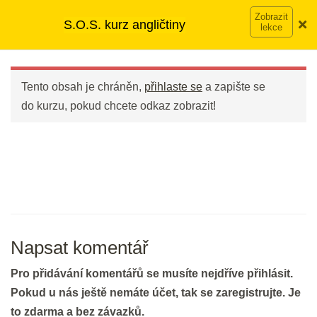
Přeskočit
➡︎ Neomezený přístup
ke kurzům v rámci členství za
S.O.S. kurz angličtiny
na
890 Kč měsíčně
Víc o členství →
Bleskové opáčko: Slovíčka Meet &
obsah
Main
Greet
Menu
2 min.
Tento obsah je chráněn,
přihlaste se
a zapište se
do kurzu, pokud chcete odkaz zobrazit!
Opakování: Slovíčka Meet & Greet
20 min.
DEN 6
Bleskové opáčko: Slovíčka Meet &
Greet
Napsat komentář
2 min.
Pro přidávání komentářů se musíte nejdříve přihlásit.
Pokud u nás ještě nemáte účet, tak se zaregistrujte. Je
Opakování: Gramatika BE &
to zdarma a bez závazků.
HAVE